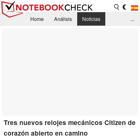
Home
Análisis
Noticias
...
FAQ/Técnica
Biblioteca
Orientación para la Compra
Busca
Contacto
Tres nuevos relojes mecánicos Citizen de
corazón abierto en camino