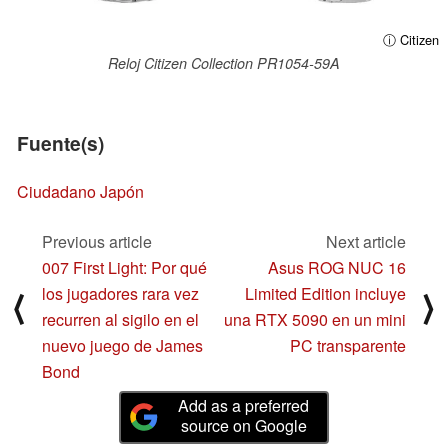
ⓘ Citizen
Reloj Citizen Collection PR1054-59A
Fuente(s)
Ciudadano Japón
Previous article
Next article
007 First Light: Por qué
Asus ROG NUC 16
los jugadores rara vez
Limited Edition incluye
⟨
⟩
recurren al sigilo en el
una RTX 5090 en un mini
nuevo juego de James
PC transparente
Bond
Add as a preferred
source on Google