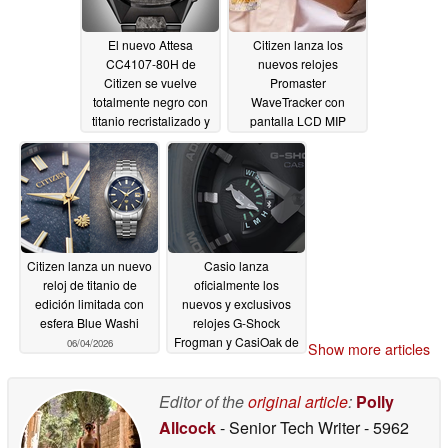
El nuevo Attesa
Citizen lanza los
CC4107-80H de
nuevos relojes
Citizen se vuelve
Promaster
totalmente negro con
WaveTracker con
titanio recristalizado y
pantalla LCD MIP
GPS de ondas por
06/05/2026
satélite
06/10/2026
Citizen lanza un nuevo
Casio lanza
reloj de titanio de
oficialmente los
edición limitada con
nuevos y exclusivos
esfera Blue Washi
relojes G-Shock
Frogman y CasiOak de
06/04/2026
Show more articles
color azul esqueleto
06/01/2026
Editor of the
original article
:
Polly
Allcock
- Senior Tech Writer
- 5962