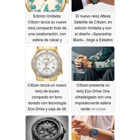
Edición limitada:
El nuevo reloj Attesa
Citizen lanza su nuevo
Satellite de Citizen, en
reloj compacto fruto de
edición limitada y con
una colaboración, con
el diseño «Spaceship
esfera de nácar y
Black», llega a Estados
tecnología Eco-Drive
Unidos y al Reino
Unido
06/16/2026
06/12/2026
Citizen lanza un nuevo
Citizen presenta un
reloj de buceo
reloj Eco-Drive One
compacto en tono
ultradelgado con una
dorado con tecnología
impresionante esfera
Eco-Drive y caja de 36
verde
06/12/2026
mm
06/12/2026