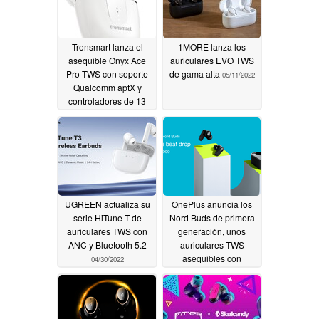
Tronsmart lanza el
1MORE lanza los
asequible Onyx Ace
auriculares EVO TWS
Pro TWS con soporte
de gama alta
05/11/2022
Qualcomm aptX y
controladores de 13
mm
05/22/2022
UGREEN actualiza su
OnePlus anuncia los
serie HiTune T de
Nord Buds de primera
auriculares TWS con
generación, unos
ANC y Bluetooth 5.2
auriculares TWS
asequibles con
04/30/2022
17 de
Nueva York,
mayo de 2022
La marca de audio líder del sector,
:
Bluetooth 5.2
04/29/2022
Tronsmart, se complace en anunciar el lanzamiento de sus nuevos
auriculares verdaderamente inalámbricos, los Onyx Ace Pro. Con un
chip Qualcomm® de última generación, decodificación de audio
adaptativa aptX y micrófonos cuádruples con reducción de llamadas