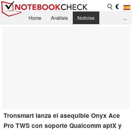
Home
Análisis
Noticias
...
FAQ/Técnica
Biblioteca
Orientación para la Compra
Busca
Contacto
Tronsmart lanza el asequible Onyx Ace
Pro TWS con soporte Qualcomm aptX y