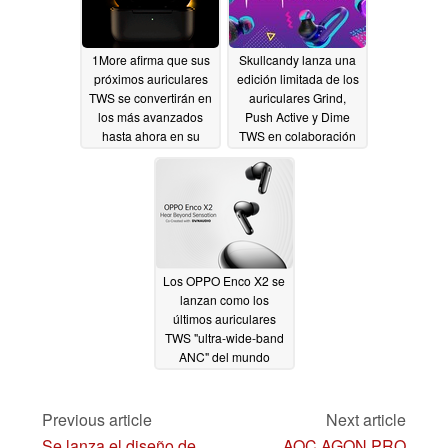
cVc 8.0, ofrece una gran calidad de audio y voz, así como una conexión
fluida y fiable ya sea para escuchar música, en el gimnasio o para
jugar.
el Tronsmart Onyx Ace Pro está disponible para su compra
en
el
sitio web de Tronsmart
,
GeekBuying
y
AliExpress
por 39,99
1More afirma que sus
Skullcandy lanza una
dólares/32 euros. Es probable que Amazon le siga en junio.
próximos auriculares
edición limitada de los
TWS se convertirán en
auriculares Grind,
los más avanzados
Push Active y Dime
hasta ahora en su
TWS en colaboración
lanzamiento
con Pit Viper
04/28/2022
04/01/2022
Los OPPO Enco X2 se
lanzan como los
últimos auriculares
TWS "ultra-wide-band
ANC" del mundo
02/25/2022
Previous article
Next article
Se lanza el diseño de
AOC AGON PRO