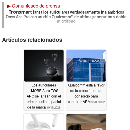
▶
Comunicado de prensa
Tronsmart
lanza los auriculares verdaderamente inalámbricos
Onyx Ace Pro con un chip Qualcomm® de última generación y doble
micrófono
Son resistentes al agua (IPX5), con llamadas nítidas, modo de
juego y hasta 27 horas de duración, los auriculares son versátiles
Artículos relacionados
y agradables de usar
Los auriculares
Qualcomm está a favor
1MORE Aero TWS
de la creación de un
ANC se lanzan con el
consorcio para
primer audio espacial
controlar ARM
06/02/2022
de la marca
10/19/2022