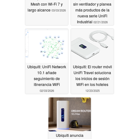
Mesh con Wi-Fi 7 y
sin ventilador y planea
largo alcance
más productos de la
03/03/2026
nueva serie UniFi
Industrial
02/21/2026
Ubiquiti: UniFi Network
Ubiquiti: El router móvil
10.1 añade
UniFi Travel soluciona
seguimiento de
los inicios de sesión
itinerancia WiFi
WiFi en los hoteles
02/03/2026
12/23/2025
Ubiquiti anuncia