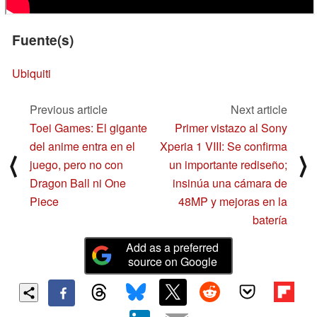
Fuente(s)
Ubiquiti
Previous article
Next article
Toei Games: El gigante
Primer vistazo al Sony
del anime entra en el
Xperia 1 VIII: Se confirma
⟨
⟩
juego, pero no con
un importante rediseño;
Dragon Ball ni One
insinúa una cámara de
Piece
48MP y mejoras en la
batería
Add as a preferred
source on Google