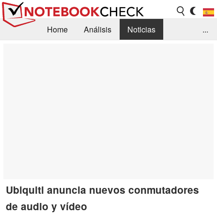
Home
Análisis
Noticias
...
FAQ/Técnica
Biblioteca
Orientación para la Compra
Busca
Contacto
Ubiquiti anuncia nuevos conmutadores
de audio y vídeo