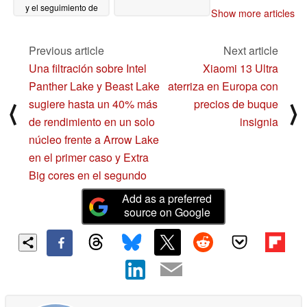
y el seguimiento de
Show more articles
fitness con
Snapdragon W5 y
chips Fitbit
Previous article
Next article
06/01/2023
Una filtración sobre Intel
Xiaomi 13 Ultra
Panther Lake y Beast Lake
aterriza en Europa con
sugiere hasta un 40% más
precios de buque
⟨
⟩
de rendimiento en un solo
insignia
núcleo frente a Arrow Lake
en el primer caso y Extra
Big cores en el segundo
Add as a preferred
source on Google