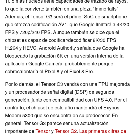
10 o más núcleos tiene capacidades de trazado de rayos,
lo que la convierte también en una pieza "Immortalis".
Además, el Tensor G3 será el primer SoC de smartphone
que ofrezca codificación AV1, que Google limitará a 4K/30
FPS y 720p/240 FPS. Aunque también se dice que el
chipset es capaz de codificar/decodificar 8K/30 FPS
H.264 y HEVC, Android Authority señala que Google ha
bloqueado la grabación 8K en una versión interna de la
aplicación Google Camera, probablemente porque
sobrecalentaría el Pixel 8 y el Pixel 8 Pro.
Por lo demás, el Tensor G3 vendrá con una TPU mejorada
y un procesador de señal digital (DSP) de segunda
generación, junto con compatibilidad con UFS 4.0. Por el
contrario, el chipset de este año mantendrá el Exynos
Modem 5300 que se encuentra en su predecesor. En
general, Tensor G3 parece ser una actualización
importante de
Tensor
y
Tensor G2
.
Las primeras cifras de