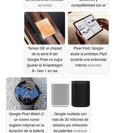
compatibilidad con el
06/12/2023
Google Pixel 7a
06/08/2023
Tensor G3: el chipset
Pixel Fold: Google
de la serie 8 del
alude al prototipo Pipit
Google Pixel no logra
durante una entrevista
igualar al Snapdragon
interna
06/02/2023
8+ Gen 1 en las
primeras apariciones
en Geekbench
06/06/2023
Google Pixel Watch 2:
Google multada con
un nuevo rumor
más de 30 millones de
sugiere mejoras en la
dólares por infracción
duración de la batería
de patentes
05/28/2023