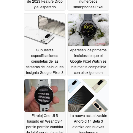
de 2023 Feature Drop
numerosos
y el esperado
smartphones Pixel
lanzamiento de la
06/14/2023
pulsera metálica
06/15/2023
Supuestas
Aparecen los primeros
especificaciones
indicios de que el
completas de las
Google Pixel Watch es
cámaras de los buques
totalmente compatible
insignia Google Pixel 8
con el oxígeno en
y Pixel 8 Pro
sangre
06/13/2023
06/13/2023
El reloj One UI 5
La nueva actualización
basado en Wear OS 4
Android 14 Beta 3
por fin permite cambiar
aterriza con nuevas
de teléfono sin reiniciar
funciones y