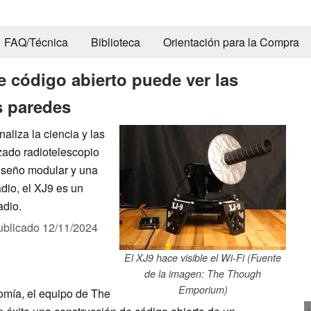
FAQ/Técnica
Biblioteca
Orientación para la Compra
 código abierto puede ver las
s paredes
liza la ciencia y las
zado radiotelescopio
diseño modular y una
dio, el XJ9 es un
adio.
ublicado
12/11/2024
El XJ9 hace visible el Wi-Fi (Fuente
de la imagen: The Though
Emporium)
omía, el equipo de The