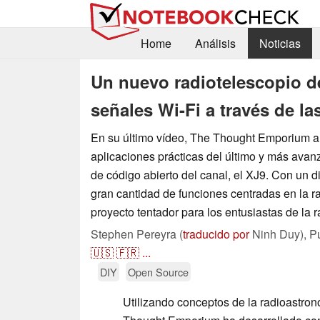
Home
Análisis
Noticias
Un nuevo radiotelescopio de
señales Wi-Fi a través de la
En su último vídeo, The Thought Emporium ana
aplicaciones prácticas del último y más avan
de código abierto del canal, el XJ9. Con un 
gran cantidad de funciones centradas en la ra
proyecto tentador para los entusiastas de la r
Stephen Pereyra (
traducido por
Ninh Duy),
P
🇺🇸
🇫🇷
...
DIY
Open Source
Utilizando conceptos de la radioastron