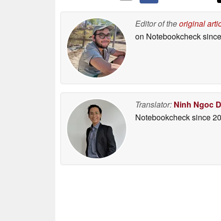
Editor of the
original arti
on Notebookcheck
since
Translator:
Ninh Ngoc 
Notebookcheck
since 2