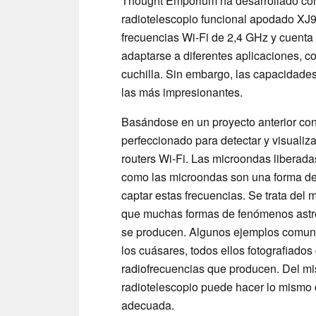
Thought Emporium ha desarrollado con 
radiotelescopio funcional apodado XJ9
frecuencias Wi-Fi de 2,4 GHz y cuenta
adaptarse a diferentes aplicaciones, c
cuchilla. Sin embargo, las capacidades
las más impresionantes.
Basándose en un proyecto anterior co
perfeccionado para detectar y visualiza
routers Wi-Fi. Las microondas liberadas
como las microondas son una forma de 
captar estas frecuencias. Se trata del
que muchas formas de fenómenos astro
se producen. Algunos ejemplos comunes
los cuásares, todos ellos fotografiados
radiofrecuencias que producen. Del m
radiotelescopio puede hacer lo mismo c
adecuada.