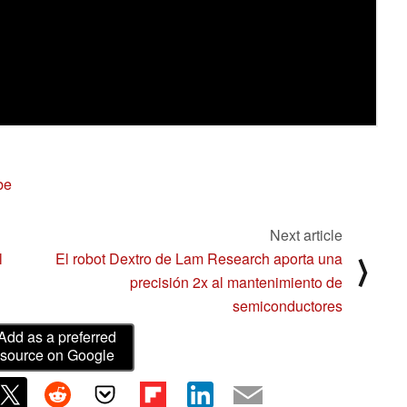
be
Next article
l
El robot Dextro de Lam Research aporta una
⟩
precisión 2x al mantenimiento de
semiconductores
Add as a preferred
source on Google