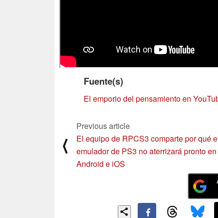
Fuente(s)
El emporio del pensamiento en YouTu
Previous article
El equipo de RPCS3 comparte por qué e
⟨
emulador de PS3 no aterrizará pronto en
Android e iOS