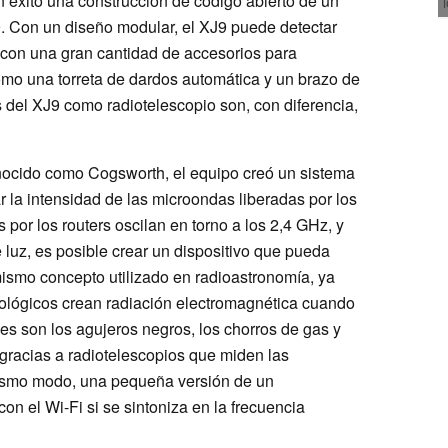
éxito una construcción de código abierto de un
. Con un diseño modular, el XJ9 puede detectar
 con una gran cantidad de accesorios para
omo una torreta de dardos automática y un brazo de
 del XJ9 como radiotelescopio son, con diferencia,
nocido como Cogsworth, el equipo creó un sistema
r la intensidad de las microondas liberadas por los
 por los routers oscilan en torno a los 2,4 GHz, y
luz, es posible crear un dispositivo que pueda
 mismo concepto utilizado en radioastronomía, ya
lógicos crean radiación electromagnética cuando
 son los agujeros negros, los chorros de gas y
 gracias a radiotelescopios que miden las
ismo modo, una pequeña versión de un
on el Wi-Fi si se sintoniza en la frecuencia