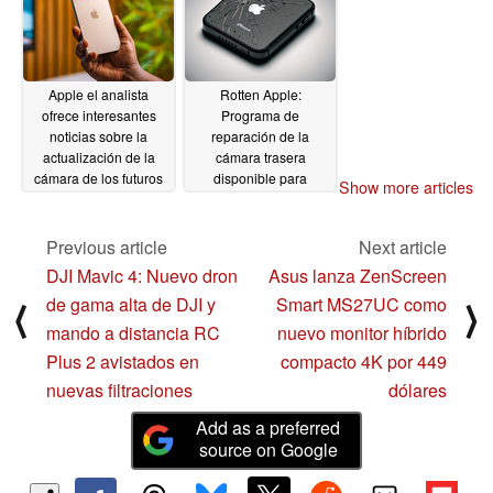
Apple el analista
Rotten Apple:
ofrece interesantes
Programa de
noticias sobre la
reparación de la
actualización de la
cámara trasera
cámara de los futuros
disponible para
Show more articles
iPhones Pro y Pro Max
algunos modelos de
iPhone 14 Plus
11/08/2024
Previous article
Next article
11/04/2024
DJI Mavic 4: Nuevo dron
Asus lanza ZenScreen
de gama alta de DJI y
Smart MS27UC como
⟨
⟩
mando a distancia RC
nuevo monitor híbrido
Plus 2 avistados en
compacto 4K por 449
nuevas filtraciones
dólares
Add as a preferred
source on Google