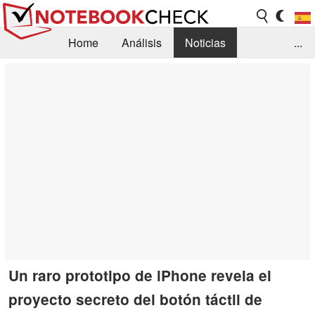
Home
Análisis
Noticias
...
FAQ/Técnica
Biblioteca
Orientación para la Compra
Busca
Contacto
Un raro prototipo de iPhone revela el
proyecto secreto del botón táctil de