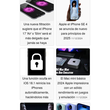
Una nueva filtración
Apple el iPhone SE 4
sugiere que el iPhone
se anuncia de nuevo
17 'Air' o 'Slim' será el
para principios de
más delgado que
2025
11/12/2024
jamás se haya
fabricado Apple
11/20/2024
Una función oculta en
El Mac mini básico
iOS 18.1 reinicia los
2024 Apple impresiona
iPhones
con un sólido
automáticamente,
rendimiento en juegos
haciéndolos más
y emulación
11/12/2024
seguros y frustrando a
la policía
11/12/2024