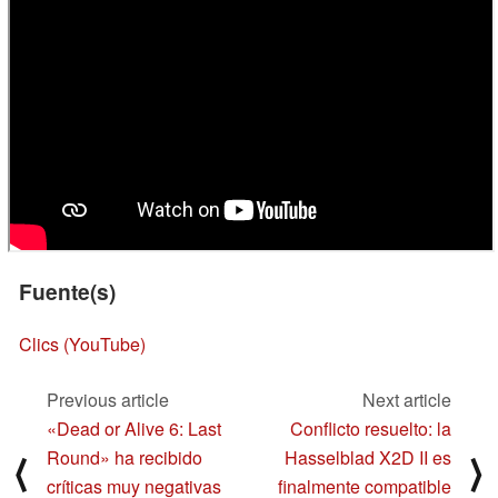
Fuente(s)
Clics (YouTube)
Previous article
Next article
«Dead or Alive 6: Last
Conflicto resuelto: la
Round» ha recibido
Hasselblad X2D II es
⟨
⟩
críticas muy negativas
finalmente compatible