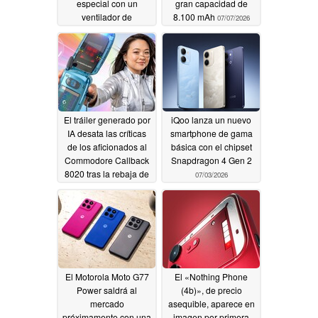
especial con un
gran capacidad de
ventilador de
8.100 mAh
07/07/2026
refrigeración integrado
07/13/2026
El tráiler generado por
iQoo lanza un nuevo
IA desata las críticas
smartphone de gama
de los aficionados al
básica con el chipset
Commodore Callback
Snapdragon 4 Gen 2
8020 tras la rebaja de
07/03/2026
precio
07/04/2026
El Motorola Moto G77
El «Nothing Phone
Power saldrá al
(4b)», de precio
mercado
asequible, aparece en
próximamente con una
imagen por primera