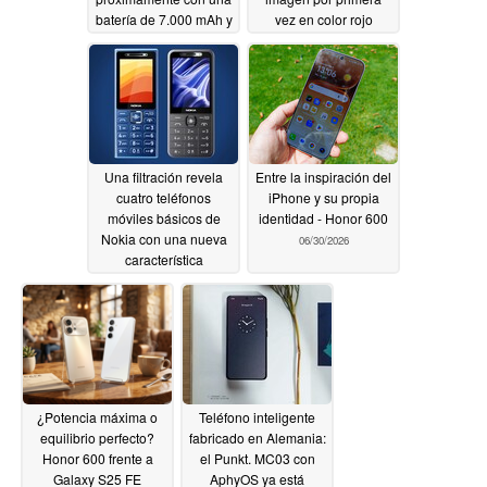
batería de 7.000 mAh y
vez en color rojo
una toma de
07/02/2026
auriculares de 3,5 mm
07/02/2026
Una filtración revela
Entre la inspiración del
cuatro teléfonos
iPhone y su propia
móviles básicos de
identidad - Honor 600
Nokia con una nueva
06/30/2026
característica
sorprendente
07/01/2026
¿Potencia máxima o
Teléfono inteligente
equilibrio perfecto?
fabricado en Alemania:
Honor 600 frente a
el Punkt. MC03 con
Galaxy S25 FE
AphyOS ya está