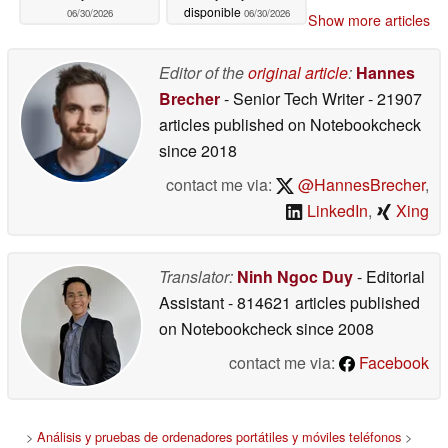
disponible
06/30/2026
06/30/2026
Show more articles
Editor of the
original article
:
Hannes
Brecher
- Senior Tech Writer
- 21907
articles published on Notebookcheck
since 2018
contact me via:
@HannesBrecher
,
LinkedIn
,
Xing
Translator:
Ninh Ngoc Duy
- Editorial
Assistant
- 814621 articles published
on Notebookcheck
since 2008
contact me via:
Facebook
>
Análisis y pruebas de ordenadores portátiles y móviles teléfonos
>