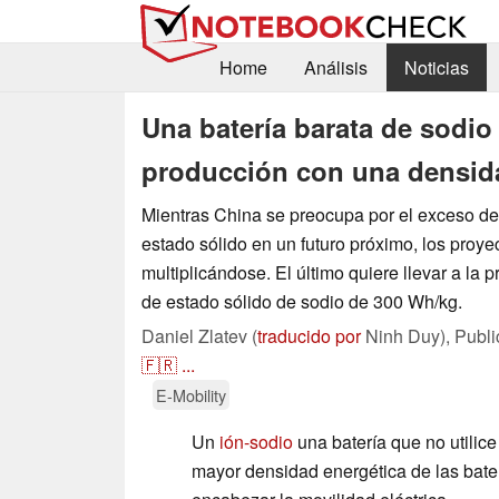
Home
Análisis
Noticias
Una batería barata de sodio
producción con una densida
Mientras China se preocupa por el exceso de 
estado sólido en un futuro próximo, los proye
multiplicándose. El último quiere llevar a la 
de estado sólido de sodio de 300 Wh/kg.
Daniel Zlatev (
traducido por
Ninh Duy),
Publ
🇫🇷
...
E-Mobility
Un
ión-sodio
una batería que no utilice 
mayor densidad energética de las bater