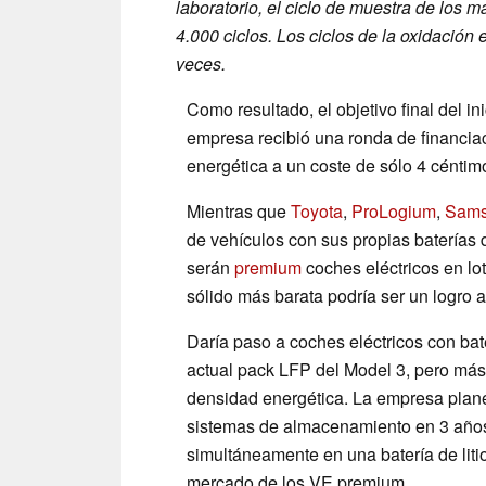
laboratorio, el ciclo de muestra de los 
4.000 ciclos. Los ciclos de la oxidació
veces.
Como resultado, el objetivo final del i
empresa recibió una ronda de financia
energética a un coste de sólo 4 céntimo
Mientras que
Toyota
,
ProLogium
,
Sam
de vehículos con sus propias baterías 
serán
premium
coches eléctricos en lot
sólido más barata podría ser un logro 
Daría paso a coches eléctricos con bat
actual pack LFP del Model 3, pero má
densidad energética. La empresa plane
sistemas de almacenamiento en 3 años y
simultáneamente en una batería de liti
mercado de los VE premium.