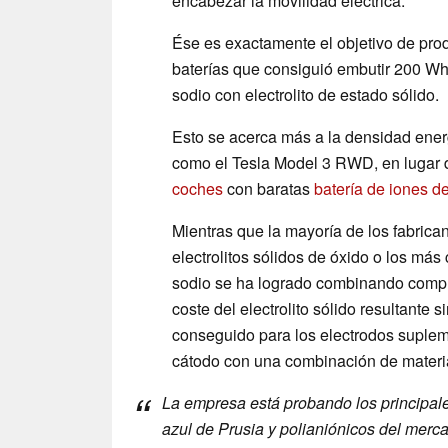
encabezar la movilidad eléctrica.
Ése es exactamente el objetivo de pr
baterías que consiguió embutir 200 Wh
sodio con electrolito de estado sólido.
Esto se acerca más a la densidad ener
como el Tesla Model 3 RWD, en lugar
coches
con baratas
batería de iones d
Mientras que la mayoría de los fabrican
electrolitos sólidos de óxido o los más 
sodio se ha logrado combinando compue
coste del electrolito sólido resultante s
conseguido para los electrodos supleme
cátodo con una combinación de materia
La empresa está probando los principale
azul de Prusia y polianiónicos del merc