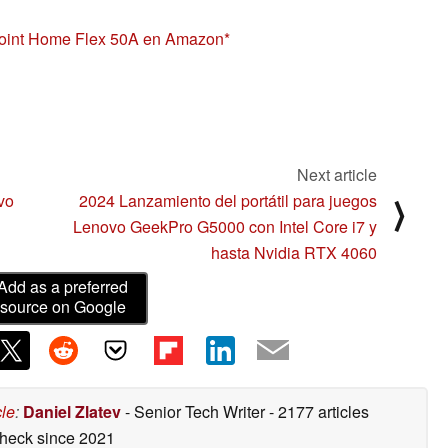
Point Home Flex 50A en Amazon
Next article
vo
2024 Lanzamiento del portátil para juegos
⟩
Lenovo GeekPro G5000 con Intel Core i7 y
hasta Nvidia RTX 4060
Add as a preferred
source on Google
cle
:
Daniel Zlatev
- Senior Tech Writer
- 2177 articles
check
since 2021