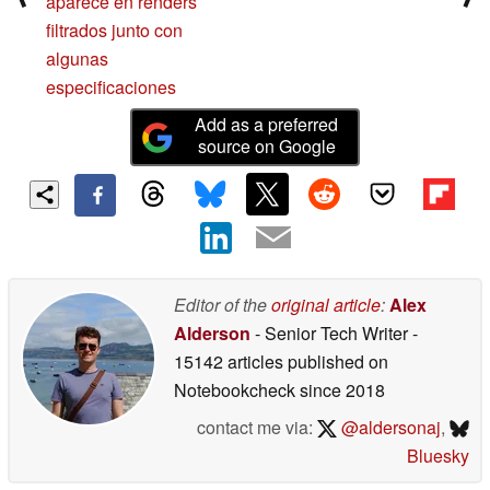
aparece en renders
filtrados junto con
algunas
especificaciones
Add as a preferred
source on Google
Editor of the
original article
:
Alex
Alderson
- Senior Tech Writer
-
15142 articles published on
Notebookcheck
since 2018
contact me via:
@aldersonaj
,
Bluesky