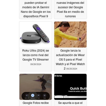
pueden probar el
nuevas imágenes del
modelo de IA Gemini
sucesor del Google
Nano de Google en los
Pixel 8a en medio de
dispositivos Pixel 9
rumores
contradictorios sobre
10/02/2024
su fecha de
lanzamiento
10/01/2024
Roku Ultra (2024) se
Google lanza la
lanza como rival del
actualización de Wear
Google TV Streamer
OS 5 para el Pixel
Watch y el Pixel Watch
09/26/2024
2
09/25/2024
Google Fotos recibe
Se apunta a que el