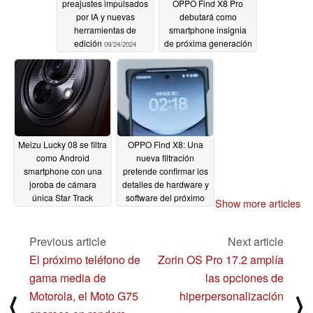
preajustes impulsados
OPPO Find X8 Pro
por IA y nuevas
debutará como
herramientas de
smartphone insignia
edición
de próxima generación
09/24/2024
Android con Edición
Satélite
09/14/2024
Meizu Lucky 08 se filtra
OPPO Find X8: Una
como Android
nueva filtración
smartphone con una
pretende confirmar los
joroba de cámara
detalles de hardware y
única Star Track
software del próximo
Show more articles
buque insignia Android
09/13/2024
09/11/2024
Previous article
Next article
El próximo teléfono de
Zorin OS Pro 17.2 amplía
gama media de
las opciones de
Motorola, el Moto G75
hiperpersonalización
⟨
⟩