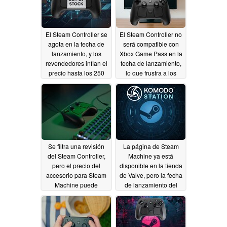
El Steam Controller se
El Steam Controller no
agota en la fecha de
será compatible con
lanzamiento, y los
Xbox Game Pass en la
revendedores inflan el
fecha de lanzamiento,
precio hasta los 250
lo que frustra a los
dólares
jugadores de PC
05/05/2026
04/29/2026
Se filtra una revisión
La página de Steam
del Steam Controller,
Machine ya está
pero el precio del
disponible en la tienda
accesorio para Steam
de Valve, pero la fecha
Machine puede
de lanzamiento del
decepcionar
Steam Controller
04/25/2026
podría estar más cerca
04/24/2026