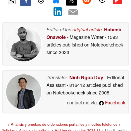
Editor of the
original article
:
Habeeb
Onawole
- Magazine Writer
- 1593
articles published on Notebookcheck
since 2023
Translator:
Ninh Ngoc Duy
- Editorial
Assistant
- 816412 articles published
on Notebookcheck
since 2008
contact me via:
Facebook
>
Análisis y pruebas de ordenadores portátiles y móviles teléfonos
>
Noticias
>
Archivo de noticias
>
Archivo de noticias 2024 11
> Una filtración