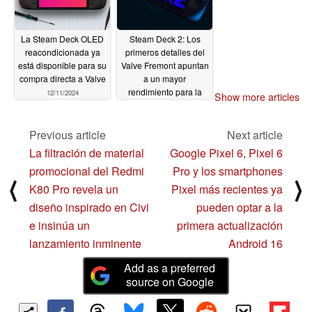
La Steam Deck OLED
Steam Deck 2: Los
reacondicionada ya
primeros detalles del
está disponible para su
Valve Fremont apuntan
compra directa a Valve
a un mayor
rendimiento para la
12/11/2024
Show more articles
nueva consola o
dispositivo portátil de
juegos
Previous article
Next article
12/07/2024
La filtración de material
Google Pixel 6, Pixel 6
promocional del Redmi
Pro y los smartphones
⟨
⟩
K80 Pro revela un
Pixel más recientes ya
diseño inspirado en Civi
pueden optar a la
e insinúa un
primera actualización
lanzamiento inminente
Android 16
Add as a preferred
source on Google