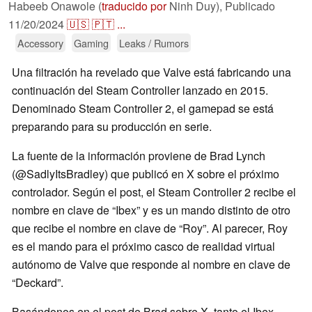
Habeeb Onawole (
traducido por
Ninh Duy),
Publicado
11/20/2024
🇺🇸
🇵🇹
...
Accessory
Gaming
Leaks / Rumors
Una filtración ha revelado que Valve está fabricando una
continuación del Steam Controller lanzado en 2015.
Denominado Steam Controller 2, el gamepad se está
preparando para su producción en serie.
La fuente de la información proviene de Brad Lynch
(@SadlyItsBradley) que publicó en X sobre el próximo
controlador. Según el post, el Steam Controller 2 recibe el
nombre en clave de
Ibex
y es un mando distinto de otro
que recibe el nombre en clave de
Roy
. Al parecer, Roy
es el mando para el próximo casco de realidad virtual
autónomo de Valve que responde al nombre en clave de
Deckard
.
Basándonos en el post de Brad sobre X, tanto el Ibex