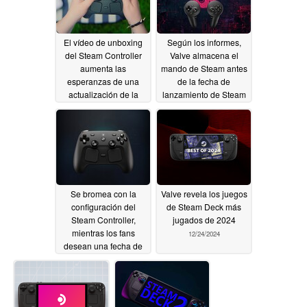
El vídeo de unboxing
Según los informes,
del Steam Controller
Valve almacena el
aumenta las
mando de Steam antes
esperanzas de una
de la fecha de
actualización de la
lanzamiento de Steam
fecha de lanzamiento
Machine
04/14/2026
de Steam Machine
04/21/2026
Se bromea con la
Valve revela los juegos
configuración del
de Steam Deck más
Steam Controller,
jugados de 2024
mientras los fans
12/24/2024
desean una fecha de
lanzamiento anterior a
la de Steam Machine
04/04/2026