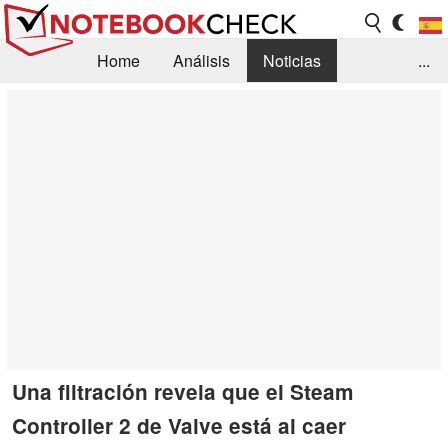
Home
Análisis
Noticias
...
FAQ/Técnica
Biblioteca
Orientación para la Compra
Busca
Contacto
Una filtración revela que el Steam
Controller 2 de Valve está al caer