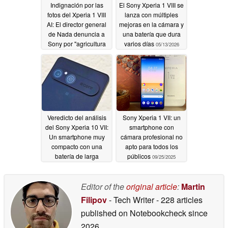
Indignación por las
El Sony Xperia 1 VIII se
fotos del Xperia 1 VIII
lanza con múltiples
AI: El director general
mejoras en la cámara y
de Nada denuncia a
una batería que dura
Sony por "agricultura
varios días
05/13/2026
de compromiso"
05/15/2026
Veredicto del análisis
Sony Xperia 1 VII: un
del Sony Xperia 10 VII:
smartphone con
Un smartphone muy
cámara profesional no
compacto con una
apto para todos los
batería de larga
públicos
09/25/2025
duración
12/21/2025
Editor of the
original article
:
Martin
Filipov
- Tech Writer
- 228 articles
published on Notebookcheck
since
2026