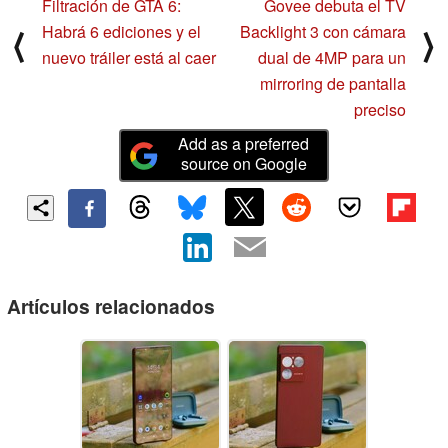
Filtración de GTA 6:
Govee debuta el TV
Habrá 6 ediciones y el
Backlight 3 con cámara
⟨
⟩
nuevo tráiler está al caer
dual de 4MP para un
mirroring de pantalla
preciso
Add as a preferred
source on Google
Artículos relacionados