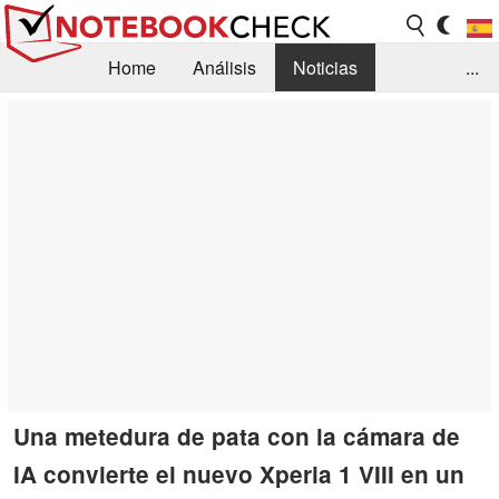
Home
Análisis
Noticias
...
FAQ/Técnica
Biblioteca
Orientación para la Compra
Busca
Contacto
Una metedura de pata con la cámara de
IA convierte el nuevo Xperia 1 VIII en un