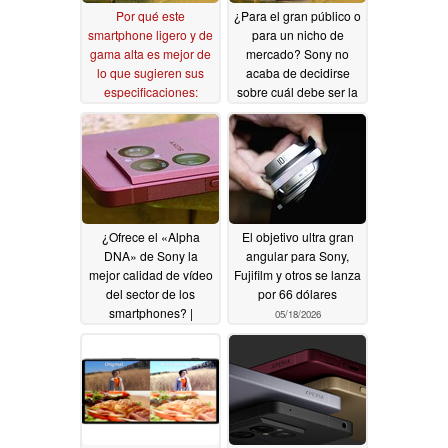
Por qué este
¿Para el gran público o
smartphone ligero y de
para un nicho de
gama alta es mejor de
mercado? Sony no
lo que sugieren sus
acaba de decidirse
especificaciones:
sobre cuál debe ser la
análisis del Sony
orientación de su
Xperia 1 VIII
smartphone insignia
07/12/2026
07/12/2026
¿Ofrece el «Alpha
El objetivo ultra gran
DNA» de Sony la
angular para Sony,
mejor calidad de vídeo
Fujifilm y otros se lanza
del sector de los
por 66 dólares
smartphones? |
05/18/2026
Reseña del Xperia 1
VIII
07/12/2026