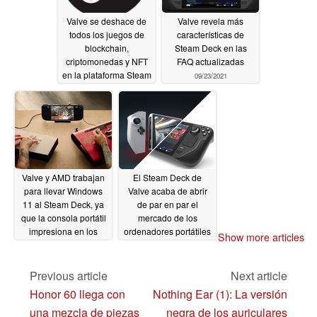
Valve se deshace de
Valve revela más
todos los juegos de
características de
blockchain,
Steam Deck en las
criptomonedas y NFT
FAQ actualizadas
en la plataforma Steam
09/23/2021
10/17/2021
Valve y AMD trabajan
El Steam Deck de
para llevar Windows
Valve acaba de abrir
11 al Steam Deck, ya
de par en par el
que la consola portátil
mercado de los
impresiona en los
ordenadores portátiles
Show more articles
primeros vídeos
para juegos
07/19/2021
prácticos
08/11/2021
Previous article
Next article
Honor 60 llega con
Nothing Ear (1): La versión
una mezcla de piezas
negra de los auriculares