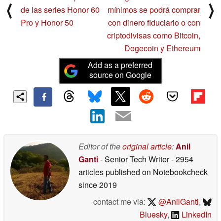
⟨
⟩
de las series Honor 60
mínimos se podrá comprar
Pro y Honor 50
con dinero fiduciario o con
criptodivisas como Bitcoin,
Dogecoin y Ethereum
Add as a preferred
source on Google
Editor of the
original article
:
Anil
Ganti
- Senior Tech Writer
- 2954
articles published on Notebookcheck
since 2019
contact me via:
@AnilGanti
,
Bluesky
,
LinkedIn