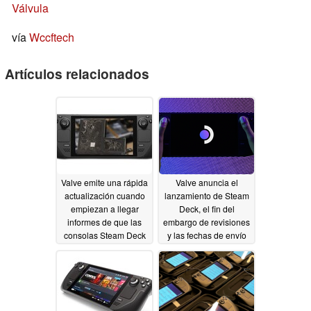
Válvula
vía
Wccftech
Artículos relacionados
Valve emite una rápida
Valve anuncia el
actualización cuando
lanzamiento de Steam
empiezan a llegar
Deck, el fin del
informes de que las
embargo de revisiones
consolas Steam Deck
y las fechas de envío
sufren de stick drift
iniciales
01/28/2022
03/03/2022