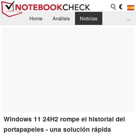
Home
Análisis
Noticias
...
FAQ/Técnica
Biblioteca
Orientación para la Compra
Busca
Contacto
Windows 11 24H2 rompe el historial del
portapapeles - una solución rápida