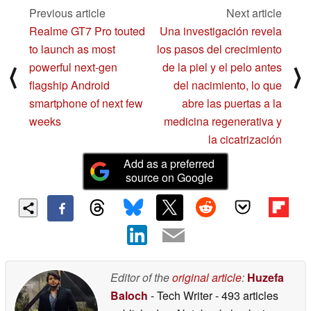
Previous article
Next article
Realme GT7 Pro touted
Una investigación revela
to launch as most
los pasos del crecimiento
powerful next-gen
de la piel y el pelo antes
⟨
⟩
flagship Android
del nacimiento, lo que
smartphone of next few
abre las puertas a la
weeks
medicina regenerativa y
la cicatrización
Add as a preferred
source on Google
Editor of the
original article
:
Huzefa
Baloch
- Tech Writer
- 493 articles