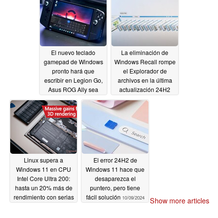
El nuevo teclado
La eliminación de
gamepad de Windows
Windows Recall rompe
pronto hará que
el Explorador de
escribir en Legion Go,
archivos en la última
Asus ROG Ally sea
actualización 24H2
más parecido al Steam
10/12/2024
Deck
10/12/2024
Linux supera a
El error 24H2 de
Windows 11 en CPU
Windows 11 hace que
Intel Core Ultra 200:
desaparezca el
hasta un 20% más de
puntero, pero tiene
rendimiento con serias
fácil solución
10/09/2024
Show more articles
advertencias
10/10/2024