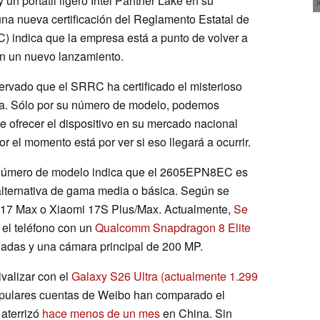
un portátil ligero Intel Panther Lake en su
una nueva certificación del Reglamento Estatal de
indica que la empresa está a punto de volver a
on un nuevo lanzamiento.
ervado que el SRRC ha certificado el misterioso
. Sólo por su número de modelo, podemos
de ofrecer el dispositivo en su mercado nacional
 el momento está por ver si eso llegará a ocurrir.
u número de modelo indica que el 2605EPN8EC es
alternativa de gama media o básica. Según se
 17 Max o Xiaomi 17S Plus/Max. Actualmente,
Se
el teléfono con un
Qualcomm Snapdragon 8 Elite
lgadas y una cámara principal de 200 MP.
ivalizar con el
Galaxy S26 Ultra
(actualmente 1.299
opulares cuentas de Weibo han comparado el
aterrizó
hace menos de un mes
en China. Sin