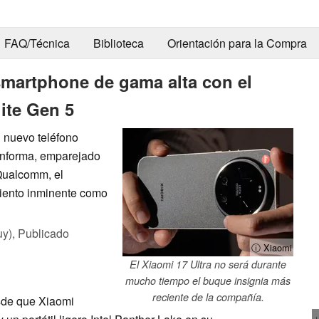
FAQ/Técnica
Biblioteca
Orientación para la Compra
martphone de gama alta con el
ite Gen 5
 nuevo teléfono
 informa, emparejado
Qualcomm, el
miento inminente como
uy),
Publicado
ⓘ Xiaomi
El Xiaomi 17 Ultra no será durante
mucho tiempo el buque insignia más
reciente de la compañía.
de que Xiaomi