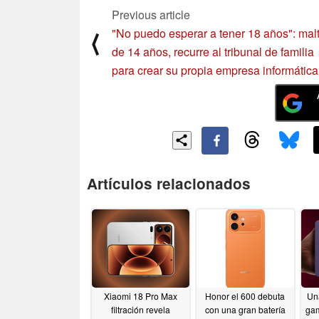
Previous article
"No puedo esperar a tener 18 años": malt
⟨
de 14 años, recurre al tribunal de familia
para crear su propia empresa informática
Artículos relacionados
Xiaomi 18 Pro Max
Honor el 600 debuta
Una
filtración revela
con una gran batería
gam