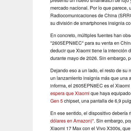
presentó un nuevo smartwatch de lujo y 
mercado nacional. Por lo que parece, 
Radiocomunicaciones de China (SRRC) 
su división de smartphones insignia c
En concreto, múltiples fuentes han obs
"2605EPN8EC" para su venta en China
deducir que Xiaomi tiene la intención 
durante mayo de 2026. Sin embargo, por
Dejando eso a un lado, el resto de s
un lanzamiento insignia más que una 
informa, el 2605EPN8EC es el Xiaomi
espera que Xiaomi
que haya equipado 
Gen 5
chipset, una pantalla de 6,9 pu
En ese sentido, el dispositivo debería r
dólares en Amazon)
. Sin embargo, p
Xiaomi 17 Max con el Vivo X300s, que 