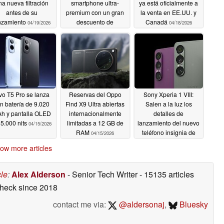
na nueva filtración
smartphone ultra-
ya está oficialmente a
antes de su
premium con un gran
la venta en EE.UU. y
nzamiento
descuento de
Canadá
04/19/2026
04/18/2026
lanzamiento
04/18/2026
vo T5 Pro se lanza
Reservas del Oppo
Sony Xperia 1 VIII:
n batería de 9.020
Find X9 Ultra abiertas
Salen a la luz los
h y pantalla OLED
internacionalmente
detalles de
 5.000 nits
limitadas a 12 GB de
lanzamiento del nuevo
04/15/2026
RAM
teléfono insignia de
04/15/2026
Sony
04/15/2026
ow more articles
cle
:
Alex Alderson
- Senior Tech Writer
- 15135 articles
check
since 2018
contact me via:
@aldersonaj
,
Bluesky