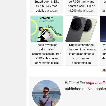
Snapdragon 8 Elite
de 7.000 mAh y una
u
Gen 6 Pro y más
pantalla AMOLED de
detalles
8.000 nits
la
04/20/2026
04/19/2026
Tecno revela las
Nuevo smartphone
Vi
principales
ultra-premium lanzado
co
características del Pop
internacionalmente
mA
X 5G antes de su
con grandes
de
lanzamiento oficial
descuentos de
lanzamiento
04/17/2026
04/16/2026
Sh
Editor of the
original arti
published on Notebook