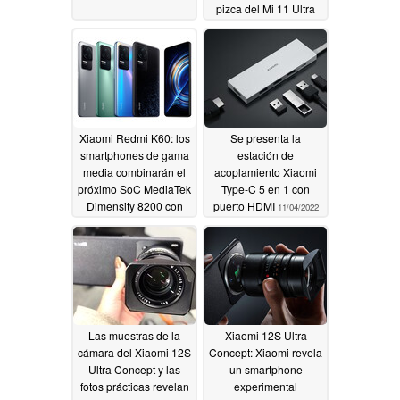
pizca del Mi 11 Ultra
11/07/2022
Xiaomi Redmi K60: los
Se presenta la
smartphones de gama
estación de
media combinarán el
acoplamiento Xiaomi
próximo SoC MediaTek
Type-C 5 en 1 con
Dimensity 8200 con
puerto HDMI
11/04/2022
pantallas QHD y
baterías de 5.500 mAh
11/05/2022
Las muestras de la
Xiaomi 12S Ultra
cámara del Xiaomi 12S
Concept: Xiaomi revela
Ultra Concept y las
un smartphone
fotos prácticas revelan
experimental