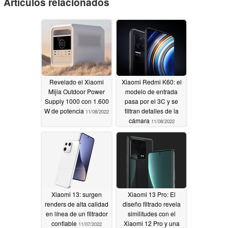
Artículos relacionados
Revelado el Xiaomi
Xiaomi Redmi K60: el
Mijia Outdoor Power
modelo de entrada
Supply 1000 con 1.600
pasa por el 3C y se
W de potencia
filtran detalles de la
11/08/2022
cámara
11/08/2022
Xiaomi 13: surgen
Xiaomi 13 Pro: El
renders de alta calidad
diseño filtrado revela
en línea de un filtrador
similitudes con el
confiable
Xiaomi 12 Pro y una
11/07/2022