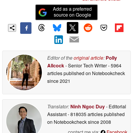
Add as a preferred
source on Google
Editor of the
original article
:
Polly
Allcock
- Senior Tech Writer
- 5964
articles published on Notebookcheck
since 2021
Translator:
Ninh Ngoc Duy
- Editorial
Assistant
- 818035 articles published
on Notebookcheck
since 2008
contact me via:
Facebook