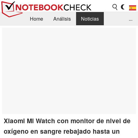
Home
Análisis
Noticias
...
FAQ/Técnica
Biblioteca
Orientación para la Compra
Busca
Contacto
Xiaomi Mi Watch con monitor de nivel de
oxígeno en sangre rebajado hasta un