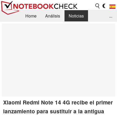
Home
Análisis
Noticias
...
FAQ/Técnica
Biblioteca
Orientación para la Compra
Busca
Contacto
Xiaomi Redmi Note 14 4G recibe el primer
lanzamiento para sustituir a la antigua