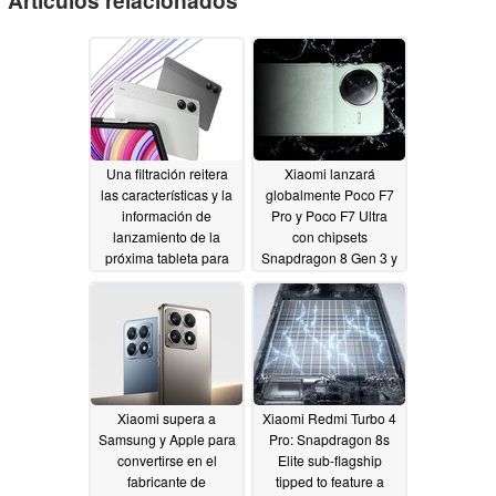
Una filtración reitera
Xiaomi lanzará
las características y la
globalmente Poco F7
información de
Pro y Poco F7 Ultra
lanzamiento de la
con chipsets
próxima tableta para
Snapdragon 8 Gen 3 y
juegos Redmi
Snapdragon 8 Elite
02/19/2025
01/14/2025
Xiaomi supera a
Xiaomi Redmi Turbo 4
Samsung y Apple para
Pro: Snapdragon 8s
convertirse en el
Elite sub-flagship
fabricante de
tipped to feature a