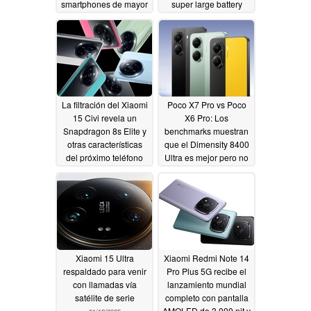
smartphones de mayor
super large battery
crecimiento en 2024
01/14/2025
01/14/2025
La filtración del Xiaomi
Poco X7 Pro vs Poco
15 Civi revela un
X6 Pro: Los
Snapdragon 8s Elite y
benchmarks muestran
otras características
que el Dimensity 8400
del próximo teléfono
Ultra es mejor pero no
centrado en el diseño
por mucho
01/13/2025
01/13/2025
Xiaomi 15 Ultra
Xiaomi Redmi Note 14
respaldado para venir
Pro Plus 5G recibe el
con llamadas vía
lanzamiento mundial
satélite de serie
completo con pantalla
AMOLED de 3.000 nit y