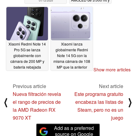
01/12/2025
cámara Light Hunter
800
01/10/2025
Xiaomi Redmi Note 14
Xiaomi lanza
Pro 5G se lanza
globalmente Redmi
globalmente con
Note 14 5G con la
cámara de 200 MP y
misma cámara de 108
batería rebajada
MP que la anterior
Show more articles
Redmi Note 13 5G
01/10/2025
01/10/2025
Previous article
Next article
Nueva filtración revela
Este programa gratuito
⟨
⟩
el rango de precios de
encabeza las listas de
la AMD Radeon RX
Steam, pero no es un
9070 XT
juego
Add as a preferred
source on Google