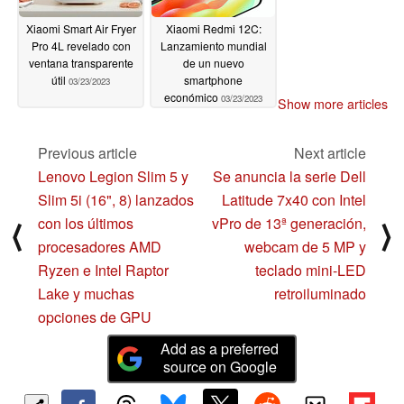
Xiaomi Smart Air Fryer
Xiaomi Redmi 12C:
Pro 4L revelado con
Lanzamiento mundial
ventana transparente
de un nuevo
útil
smartphone
03/23/2023
económico
03/23/2023
Show more articles
Previous article
Next article
Lenovo Legion Slim 5 y
Se anuncia la serie Dell
Slim 5i (16", 8) lanzados
Latitude 7x40 con Intel
con los últimos
vPro de 13ª generación,
⟨
⟩
procesadores AMD
webcam de 5 MP y
Ryzen e Intel Raptor
teclado mini-LED
Lake y muchas
retroiluminado
opciones de GPU
Add as a preferred
source on Google