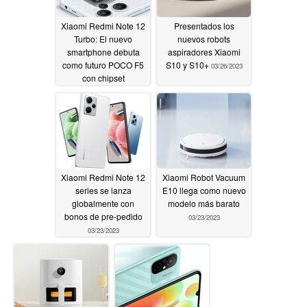
Xiaomi Redmi Note 12
Presentados los
Turbo: El nuevo
nuevos robots
smartphone debuta
aspiradores Xiaomi
como futuro POCO F5
S10 y S10+
03/26/2023
con chipset
Snapdragon 7 Plus
Gen 2 a bajo precio
03/29/2023
Xiaomi Redmi Note 12
Xiaomi Robot Vacuum
series se lanza
E10 llega como nuevo
globalmente con
modelo más barato
bonos de pre-pedido
03/23/2023
03/23/2023