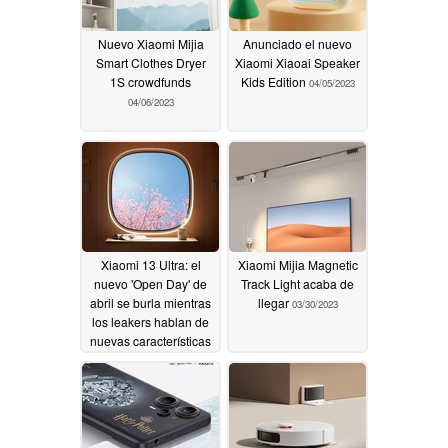
Nuevo Xiaomi Mijia
Anunciado el nuevo
Smart Clothes Dryer
Xiaomi Xiaoai Speaker
1S crowdfunds
Kids Edition
04/05/2023
04/06/2023
Xiaomi 13 Ultra: el
Xiaomi Mijia Magnetic
nuevo 'Open Day' de
Track Light acaba de
abril se burla mientras
llegar
03/30/2023
los leakers hablan de
nuevas características
para el futuro
smartphone insignia
04/01/2023