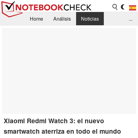
Home
Análisis
Noticias
...
FAQ/Técnica
Biblioteca
Orientación para la Compra
Busca
Contacto
Xiaomi Redmi Watch 3: el nuevo
smartwatch aterriza en todo el mundo