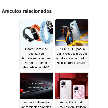
Artículos relacionados
Xiaomi Band 8 se
POCO X5 GT podría
acerca a su
ser la respuesta global
lanzamiento mientras
e india a Xiaomi Redmi
Xiaomi 13 Ultra se
Note 12 Turbo
02/10/2023
descarta en el MWC
por un leaker
02/11/2023
Xiaomi confirma los
Xiaomi Civi 2 Hello
lanzamientos globales
Kitty Edición Limitada