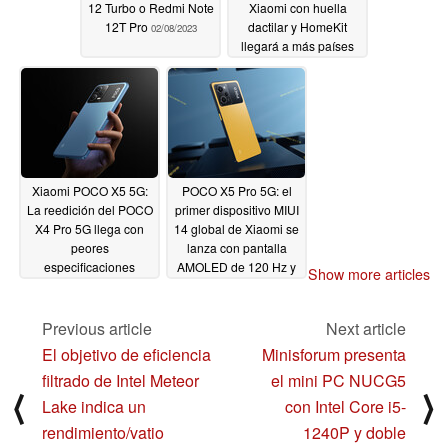
12 Turbo o Redmi Note
Xiaomi con huella
12T Pro
dactilar y HomeKit
02/08/2023
llegará a más países
02/07/2023
Xiaomi POCO X5 5G:
POCO X5 Pro 5G: el
La reedición del POCO
primer dispositivo MIUI
X4 Pro 5G llega con
14 global de Xiaomi se
peores
lanza con pantalla
especificaciones
AMOLED de 120 Hz y
Show more articles
triple cámara de 108
02/06/2023
MP
02/06/2023
Previous article
Next article
El objetivo de eficiencia
Minisforum presenta
filtrado de Intel Meteor
el mini PC NUCG5
⟨
⟩
Lake indica un
con Intel Core i5-
rendimiento/vatio
1240P y doble