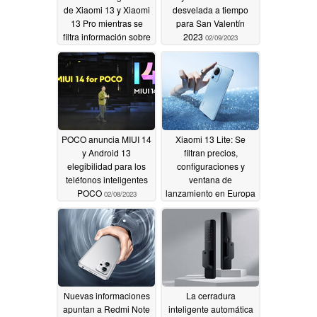
de Xiaomi 13 y Xiaomi
desvelada a tiempo
13 Pro mientras se
para San Valentín
filtra información sobre
2023
02/09/2023
la carga de Xiaomi 13
Ultra
02/09/2023
POCO anuncia MIUI 14
Xiaomi 13 Lite: Se
y Android 13
filtran precios,
elegibilidad para los
configuraciones y
teléfonos inteligentes
ventana de
POCO
lanzamiento en Europa
02/08/2023
02/08/2023
Nuevas informaciones
La cerradura
apuntan a Redmi Note
inteligente automática