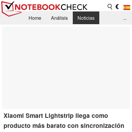
Home
Análisis
Noticias
...
FAQ/Técnica
Biblioteca
Orientación para la Compra
Busca
Contacto
Xiaomi Smart Lightstrip llega como
producto más barato con sincronización