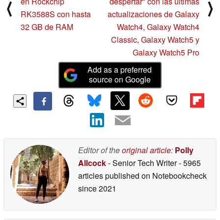
en Rockchip
despertar" con las últimas
⟨
⟩
RK3588S con hasta
actualizaciones de Galaxy
32 GB de RAM
Watch4, Galaxy Watch4
Classic, Galaxy Watch5 y
Galaxy Watch5 Pro
Add as a preferred
source on Google
Editor of the
original article
:
Polly
Allcock
- Senior Tech Writer
- 5965
articles published on Notebookcheck
since 2021