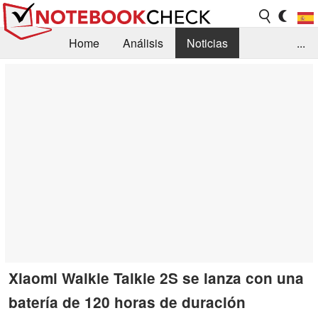
Home
Análisis
Noticias
...
FAQ/Técnica
Biblioteca
Orientación para la Compra
Busca
Contacto
Xiaomi Walkie Talkie 2S se lanza con una
batería de 120 horas de duración