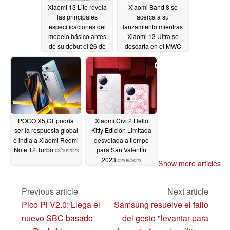
Xiaomi 13 Lite revela
Xiaomi Band 8 se
las principales
acerca a su
especificaciones del
lanzamiento mientras
modelo básico antes
Xiaomi 13 Ultra se
de su debut el 26 de
descarta en el MWC
febrero
por un leaker
02/13/2023
02/11/2023
POCO X5 GT podría
Xiaomi Civi 2 Hello
ser la respuesta global
Kitty Edición Limitada
e india a Xiaomi Redmi
desvelada a tiempo
Note 12 Turbo
para San Valentín
02/10/2023
2023
02/09/2023
Show more articles
Previous article
Next article
Pico Pi V2.0: Llega el
Samsung resuelve el fallo
nuevo SBC basado
del gesto "levantar para