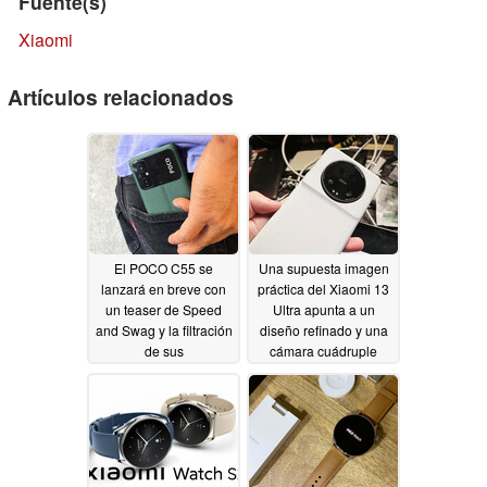
Fuente(s)
Xiaomi
Artículos relacionados
El POCO C55 se
Una supuesta imagen
lanzará en breve con
práctica del Xiaomi 13
un teaser de Speed
Ultra apunta a un
and Swag y la filtración
diseño refinado y una
de sus
cámara cuádruple
especificaciones
Leica
02/16/2023
02/17/2023