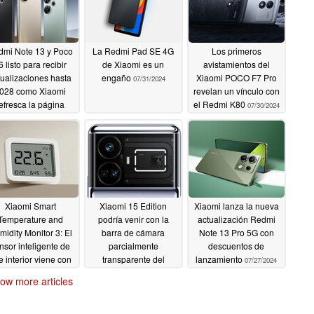
dmi Note 13 y Poco
La Redmi Pad SE 4G
Los primeros
6 listo para recibir
de Xiaomi es un
avistamientos del
tualizaciones hasta
engaño
Xiaomi POCO F7 Pro
07/31/2024
028 como Xiaomi
revelan un vínculo con
efresca la página
el Redmi K80
07/30/2024
cial de la política de
apoyo
08/01/2024
Xiaomi Smart
Xiaomi 15 Edition
Xiaomi lanza la nueva
Temperature and
podría venir con la
actualización Redmi
idity Monitor 3: El
barra de cámara
Note 13 Pro 5G con
nsor inteligente de
parcialmente
descuentos de
e interior viene con
transparente del
lanzamiento
07/27/2024
una gran pantalla
Google Pixel
07/28/2024
ow more articles
07/29/2024