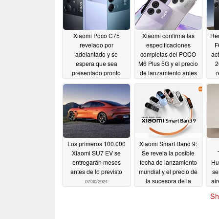
Xiaomi Poco C75
Xiaomi confirma las
Re
revelado por
especificaciones
F
adelantado y se
completas del POCO
ac
espera que sea
M6 Plus 5G y el precio
2
presentado pronto
de lanzamiento antes
r
de su puesta a la venta
ofi
08/04/2024
08/02/2024
Los primeros 100.000
Xiaomi Smart Band 9:
Xiaomi SU7 EV se
Se revela la posible
entregarán meses
fecha de lanzamiento
Hum
antes de lo previsto
mundial y el precio de
se
la sucesora de la
air
07/30/2024
Xiaomi Smart Band 8
Sh
07/30/2024