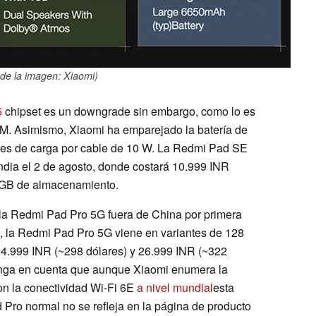
de la imagen: Xiaomi)
5
chipset es un downgrade sin embargo, como lo es
AM. Asimismo, Xiaomi ha emparejado la batería de
des de carga por cable de 10 W. La Redmi Pad SE
ndia el 2 de agosto, donde costará 10.999 INR
 GB de almacenamiento.
 la Redmi Pad Pro 5G fuera de China por primera
o, la Redmi Pad Pro 5G viene en variantes de 128
.999 INR (~298 dólares) y 26.999 INR (~322
nga en cuenta que aunque Xiaomi enumera la
n la conectividad Wi-Fi 6E
a nivel mundial
esta
 Pro normal no se refleja en la página de producto