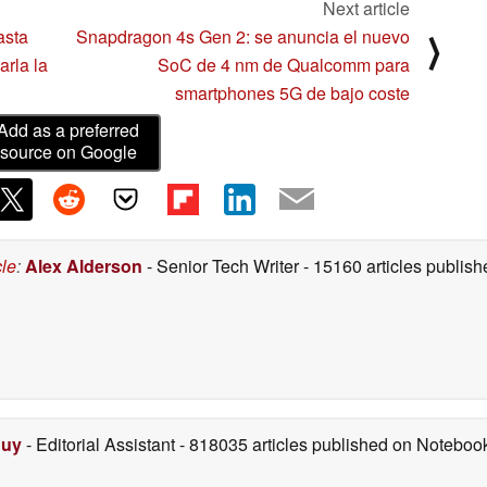
Next article
asta
Snapdragon 4s Gen 2: se anuncia el nuevo
⟩
arla la
SoC de 4 nm de Qualcomm para
smartphones 5G de bajo coste
Add as a preferred
source on Google
cle
:
Alex Alderson
- Senior Tech Writer
- 15160 articles publi
Duy
- Editorial Assistant
- 818035 articles published on Notebo