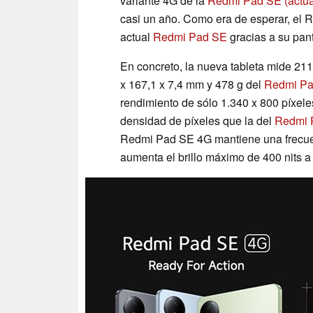
variante 4G de la
Redmi Pad SE
(actu
casi un año. Como era de esperar, el
actual
Redmi Pad SE
gracias a su pant
En concreto, la nueva tableta mide 211
x 167,1 x 7,4 mm y 478 g del
Redmi P
rendimiento de sólo 1.340 x 800 píxele
densidad de píxeles que la del
Redmi 
Redmi Pad SE 4G mantiene una frecuen
aumenta el brillo máximo de 400 nits a 