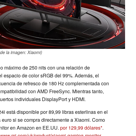
de la imagen: Xiaomi)
lo máximo de 250 nits con una relación de
del espacio de color sRGB del 99%. Además, el
recuencia de refresco de 180 Hz complementada con
mpatibilidad con AMD FreeSync. Mientras tanto,
puertos individuales DisplayPort y HDMI.
i está disponible por 89,99 libras esterlinas en el
a euro si se compra directamente a Xiaomi. Como
monitor en Amazon en EE.UU.
por 129,99 dólares
.
//www.mi.com/uk/product/xiaomi-gaming-monitor-