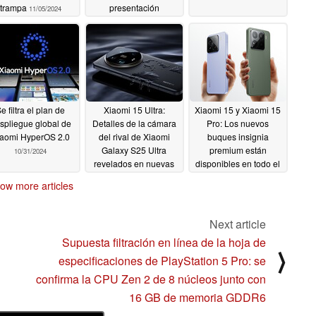
trampa
presentación
11/05/2024
regulatoria
11/04/2024
e filtra el plan de
Xiaomi 15 Ultra:
Xiaomi 15 y Xiaomi 15
spliegue global de
Detalles de la cámara
Pro: Los nuevos
aomi HyperOS 2.0
del rival de Xiaomi
buques insignia
Galaxy S25 Ultra
premium están
10/31/2024
revelados en nuevas
disponibles en todo el
filtraciones
mundo a través de la
10/31/2024
ow more articles
importación
10/30/2024
Next article
Supuesta filtración en línea de la hoja de
⟩
especificaciones de PlayStation 5 Pro: se
confirma la CPU Zen 2 de 8 núcleos junto con
16 GB de memoria GDDR6