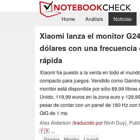
Home
Análisis
Noticias
Xiaomi lanza el monitor G24
dólares con una frecuencia 
rápida
Xiaomi ha puesto a la venta en todo el mundo
compacto para juegos. Vendido como Gaming 
monitor está disponible por sólo 89,99 libras 
Unido, 119,99 euros en la zona euro y 129,9
pesar de contar con un panel de 180 Hz con 
GtG de 1 ms.
Alex Alderson (
traducido por
Ninh Duy),
Publ
🇫🇷
...
Gaming
Monitor
Launch