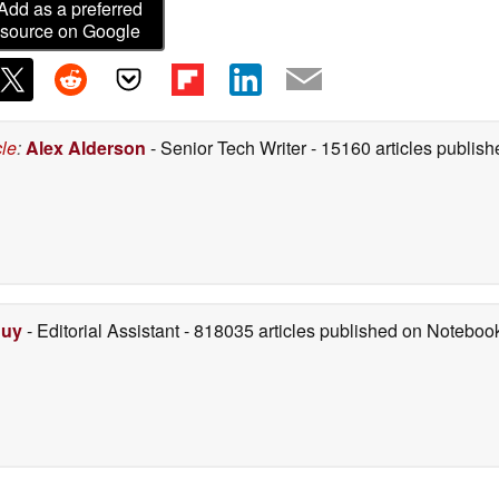
Add as a preferred
source on Google
cle
:
Alex Alderson
- Senior Tech Writer
- 15160 articles publi
Duy
- Editorial Assistant
- 818035 articles published on Notebo