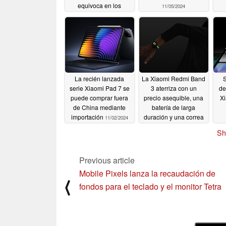
equivoca en los
11/05/2024
detalles
11/11/2024
La recién lanzada
La Xiaomi Redmi Band
S
serie Xiaomi Pad 7 se
3 aterriza con un
de
puede comprar fuera
precio asequible, una
Xi
de China mediante
batería de larga
importación
duración y una correa
11/02/2024
de reloj que brilla en la
Sh
oscuridad
10/31/2024
Previous article
Mobile Pixels lanza la recaudación de
⟨
fondos para el teclado y el monitor Tetra