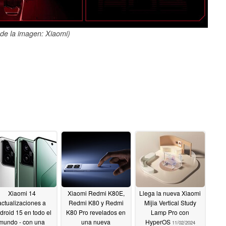
de la imagen: Xiaomi)
Xiaomi 14
Xiaomi Redmi K80E,
Llega la nueva Xiaomi
actualizaciones a
Redmi K80 y Redmi
Mijia Vertical Study
droid 15 en todo el
K80 Pro revelados en
Lamp Pro con
mundo - con una
una nueva
HyperOS
11/02/2024