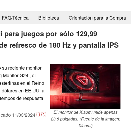
FAQ/Técnica
Biblioteca
Orientación para la Compra
i para juegos por sólo 129,99
de refresco de 180 Hz y pantalla IPS
 su reciente monitor
Monitor G24i, el
esterlinas en el Reino
9 dólares en EE.UU. a
tiempos de respuesta
El monitor de Xiaomi mide apenas
icado
11/03/2024
🇺🇸
23,8 pulgadas. (Fuente de la imagen:
Xiaomi)