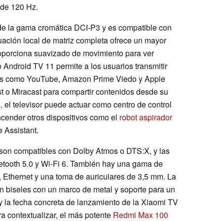
 de 120 Hz.
de la gama cromática DCI-P3 y es compatible con
ación local de matriz completa ofrece un mayor
oporciona suavizado de movimiento para ver
 Android TV 11 permite a los usuarios transmitir
mas como YouTube, Amazon Prime Viedo y Apple
t o Miracast para compartir contenidos desde su
 el televisor puede actuar como centro de control
ncender otros dispositivos como el
robot aspirador
 Assistant.
 son compatibles con Dolby Atmos o DTS:X, y las
etooth 5.0 y Wi-Fi 6. También hay una gama de
Ethernet y una toma de auriculares de 3,5 mm. La
n biseles con un marco de metal y soporte para un
y la fecha concreta de lanzamiento de la Xiaomi TV
 contextualizar, el más potente
Redmi Max 100