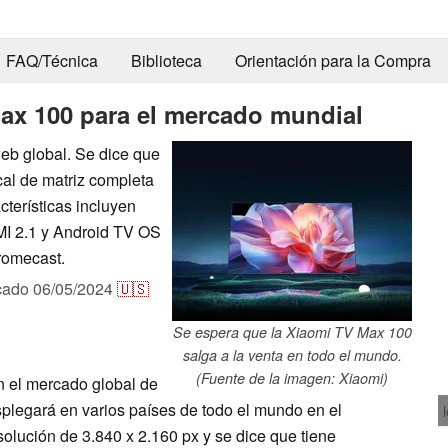
FAQ/Técnica
Biblioteca
Orientación para la Compra
Max 100 para el mercado mundial
web global. Se dice que
al de matriz completa
cterísticas incluyen
I 2.1 y Android TV OS
romecast.
cado
06/05/2024
🇺🇸
Se espera que la Xiaomi TV Max 100
salga a la venta en todo el mundo.
(Fuente de la imagen: Xiaomi)
 el mercado global de
splegará en varios países de todo el mundo en el
olución de 3.840 x 2.160 px y se dice que tiene