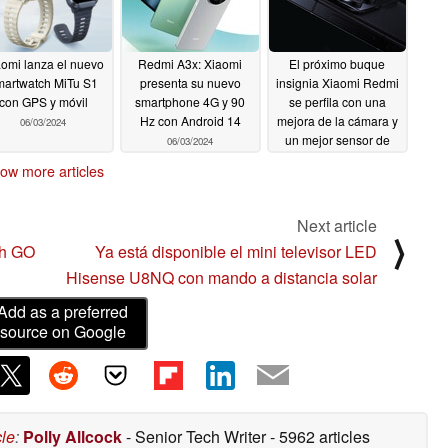
omi lanza el nuevo
Redmi A3x: Xiaomi
El próximo buque
martwatch MiTu S1
presenta su nuevo
insignia Xiaomi Redmi
con GPS y móvil
smartphone 4G y 90
se perfila con una
Hz con Android 14
mejora de la cámara y
06/03/2024
un mejor sensor de
06/03/2024
huellas dactilares
ow more articles
06/03/2024
Next article
⟩
ch GO
Ya está disponible el mini televisor LED
Hisense U8NQ con mando a distancia solar
Add as a preferred
source on Google
cle
:
Polly Allcock
- Senior Tech Writer
- 5962 articles