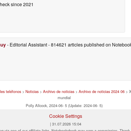
check
since 2021
Duy
- Editorial Assistant
- 814621 articles published on Notebo
les teléfonos
>
Noticias
>
Archivo de noticias
>
Archivo de noticias 2024 06
> X
mundial
Polly Allcock, 2024-06- 5 (Update: 2024-06- 5)
Cookie Settings
| 31.07.2026 15:04
ng via one of our affiliate links, Notebookcheck may earn a commission. Thank 