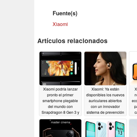
Fuente(s)
Xiaomi
Artículos relacionados
Xiaomi podría lanzar
Xiaomi: Ya están
X
pronto el primer
disponibles los nuevos
n
smartphone plegable
auriculares abiertos
ec
del mundo con
con un innovador
p
Snapdragon 8 Gen 3 y
sistema de prevención
c
sin compromisos
de fugas de sonido
06/11/2024
06/10/2024