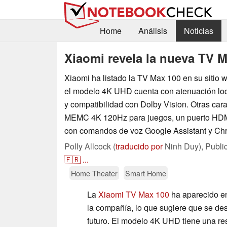
Home
Análisis
Noticias
Xiaomi revela la nueva TV 
Xiaomi ha listado la TV Max 100 en su sitio 
el modelo 4K UHD cuenta con atenuación loc
y compatibilidad con Dolby Vision. Otras cara
MEMC 4K 120Hz para juegos, un puerto HDM
con comandos de voz Google Assistant y Ch
Polly Allcock (
traducido por
Ninh Duy),
Publi
🇫🇷
...
Home Theater
Smart Home
La
Xiaomi TV Max 100
ha aparecido en
la compañía, lo que sugiere que se de
futuro. El modelo 4K UHD tiene una res