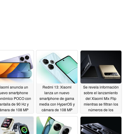
iaomi anuncia un
Redmi 13: Xiaomi
Se revela información
uevo smartphone
lanza un nuevo
sobre el lanzamiento
onómico POCO con
smartphone de gama
del Xiaomi Mix Flip
antalla de 90 Hz y
media con HyperOS y
mientras se filtran los
ámara de 108 MP
cámara de 108 MP
números de los
modelos de la serie
06/09/2024
06/07/2024
Xiaomi 14T
06/04/2024