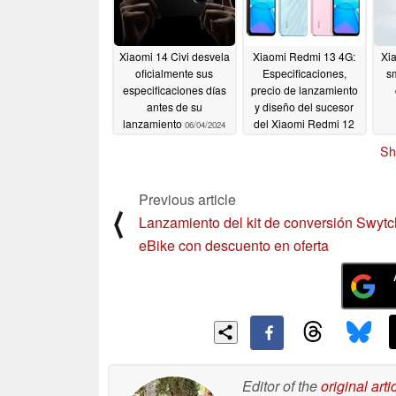
Xiaomi 14 Civi desvela
Xiaomi Redmi 13 4G:
Xia
oficialmente sus
Especificaciones,
s
especificaciones días
precio de lanzamiento
antes de su
y diseño del sucesor
lanzamiento
del Xiaomi Redmi 12
06/04/2024
revelados antes de su
Sh
lanzamiento oficial
06/03/2024
Previous article
⟨
Lanzamiento del kit de conversión Swyt
eBike con descuento en oferta
Editor of the
original arti