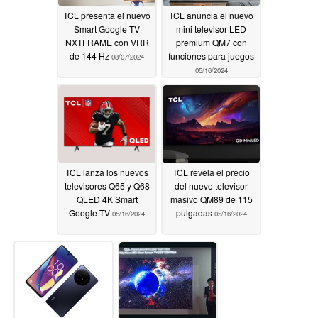
TCL presenta el nuevo
TCL anuncia el nuevo
Smart Google TV
mini televisor LED
NXTFRAME con VRR
premium QM7 con
de 144 Hz
funciones para juegos
08/07/2024
05/16/2024
TCL lanza los nuevos
TCL revela el precio
televisores Q65 y Q68
del nuevo televisor
QLED 4K Smart
masivo QM89 de 115
Google TV
pulgadas
05/16/2024
05/16/2024