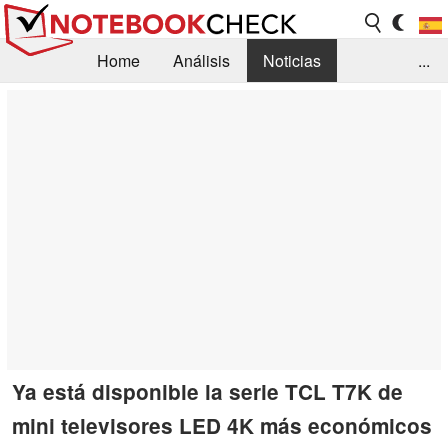
Home
Análisis
Noticias
...
FAQ/Técnica
Biblioteca
Orientación para la Compra
Busca
Contacto
Ya está disponible la serie TCL T7K de
mini televisores LED 4K más económicos