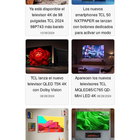
Ya está disponible el
Los nuevos
televisor 4K de 98
smartphones TCL 50
pulgadas TCL 2024
NXTPAPER se lanzan
98P743 más barato
con botones dedicados
para activar un modo
10/09/2024
de tinta casi E
09/06/2024
TCL lanza el nuevo
Aparecen los nuevos
televisor QLED T5K 4K
televisores TCL
con Dolby Vision
MQLED85/C765 QD-
Mini LED 4K
08/28/2024
08/28/2024