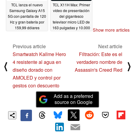
TCL lanza el nuevo
TCL X11H Max: Primer
Samsung Galaxy A15
vídeo de presentación
5G con pantalla de 120
del gigantesco
Hz y gran batería por
televisor micro LED de
159,99 dólares
163 pulgadas y 10.000
Show more articles
nits
05/04/2024
04/24/2024
Previous article
Next article
Smartwatch Kallme Hero
Filtración: Este es el
4 resistente al agua en
verdadero nombre de
⟨
⟩
diseño dorado con
Assassin's Creed Red
AMOLED y control por
gestos con descuento
Add as a preferred
source on Google