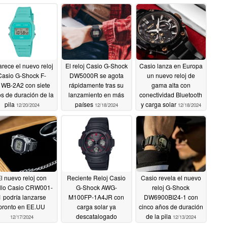
rece el nuevo reloj
El reloj Casio G-Shock
Casio lanza en Europa
Casio G-Shock F-
DW5000R se agota
un nuevo reloj de
WB-2A2 con siete
rápidamente tras su
gama alta con
s de duración de la
lanzamiento en más
conectividad Bluetooth
pila
países
y carga solar
12/20/2024
12/18/2024
12/18/2024
l nuevo reloj con
Reciente Reloj Casio
Casio revela el nuevo
illo Casio CRW001-
G-Shock AWG-
reloj G-Shock
1 podría lanzarse
M100FP-1A4JR con
DW6900BI24-1 con
pronto en EE.UU
carga solar ya
cinco años de duración
descatalogado
de la pila
12/17/2024
12/13/2024
12/17/2024