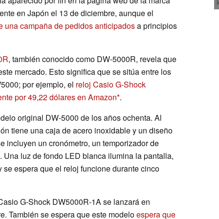
 aparecido por fin en la página web de la marca
mente en Japón el 13 de diciembre, aunque el
te una campaña de pedidos anticipados
a principios
00R
, también conocido como DW-5000R, revela que
este mercado. Esto significa que se sitúa entre los
5000; por ejemplo, el
reloj Casio G-Shock
nte por 49,22 dólares en Amazon
.
elo original DW-5000 de los años ochenta. Al
ión tiene una caja de acero inoxidable y un diseño
 se incluyen un cronómetro, un temporizador de
h. Una luz de fondo LED blanca ilumina la pantalla,
 y se espera que el reloj funcione durante cinco
loj Casio G-Shock DW5000R-1A se lanzará en
e. También se espera que este modelo
espera que