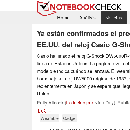
Home
Análisis
Noticias
Ya están confirmados el pre
EE.UU. del reloj Casio G-
Casio ha listado el reloj G-Shock DW5000R-
línea de Estados Unidos. La página revela el
modelo e indica cuándo se lanzará. El weara
homenaje al reloj DW5000 original de 1983, s
recientemente en Japón y se espera que lleg
Unido.
Polly Allcock (
traducido por
Ninh Duy),
Publi
🇫🇷
...
Wearable
Gadget