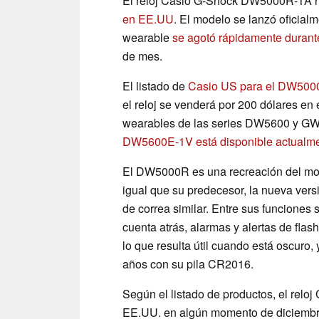
El reloj Casio G-Shock DW5000R-1A ha
en EE.UU
. El modelo se lanzó oficial
wearable
se agotó rápidamente duran
de mes.
El listado de
Casio US para el DW50
el reloj se venderá por 200 dólares en 
wearables de las series DW5600 y GW
DW5600E-1V está disponible actualme
El DW5000R es una recreación del mod
igual que su predecesor, la nueva vers
de correa similar. Entre sus funciones
cuenta atrás, alarmas y alertas de flas
lo que resulta útil cuando está oscuro,
años con su pila CR2016.
Según el listado de productos, el re
EE.UU. en algún momento de diciembr