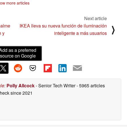
ow more articles
Next article
ealme
IKEA lleva su nueva función de iluminación
⟩
n y
inteligente a más usuarios
Add as a preferred
source on Google
cle
:
Polly Allcock
- Senior Tech Writer
- 5965 articles
check
since 2021