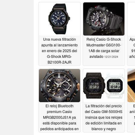
Una nueva filtración
Reloj Casio G-Shock
Apa
apunta al lanzamiento
Mudmaster GSG100-
en enero de 2025 del
1A8 de carga solar
91
G-Shock MRG-
avistado
año
12/21/2024
B2100R-2AJR
premium de Casio con
correa de caucho
12/30/2024
El reloj Bluetooth
La filtración del precio
E
premium Casio
del Casio GW-5000HS
an
MRGB2000JS1A ya
insinúa que los relojes
está disponible para
de edición limitada en
pedidos anticipados en
blanco y negro
EE.UU
llegarán en enero
12/18/2024