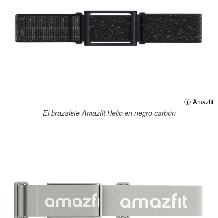
ⓘ Amazfit
El brazalete Amazfit Helio en negro carbón