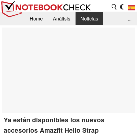
Home
Análisis
Noticias
...
FAQ/Técnica
Biblioteca
Orientación para la Compra
Busca
Contacto
Ya están disponibles los nuevos
accesorios Amazfit Helio Strap