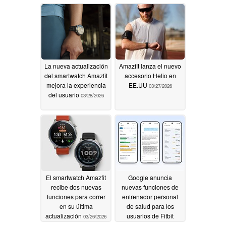
actualizaciones
04/02/2026
04/01/2026
La nueva actualización
Amazfit lanza el nuevo
del smartwatch Amazfit
accesorio Helio en
mejora la experiencia
EE.UU
03/27/2026
del usuario
03/28/2026
El smartwatch Amazfit
Google anuncia
recibe dos nuevas
nuevas funciones de
funciones para correr
entrenador personal
en su última
de salud para los
actualización
usuarios de Fitbit
03/26/2026
03/19/2026