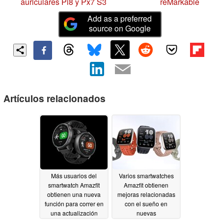
auriculares Pi8 y Px7 S3
reMarkable
Add as a preferred
source on Google
Artículos relacionados
Más usuarios del
Varios smartwatches
smartwatch Amazfit
Amazfit obtienen
obtienen una nueva
mejoras relacionadas
función para correr en
con el sueño en
una actualización
nuevas