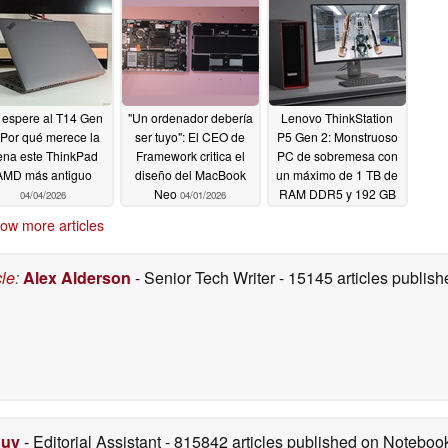
ex-MacBook Pro
04/27/2026
 espere al T14 Gen
"Un ordenador debería
Lenovo ThinkStation
 Por qué merece la
ser tuyo": El CEO de
P5 Gen 2: Monstruoso
ena este ThinkPad
Framework critica el
PC de sobremesa con
AMD más antiguo
diseño del MacBook
un máximo de 1 TB de
Neo
RAM DDR5 y 192 GB
04/04/2026
04/01/2026
de VRAM
03/17/2026
ow more articles
cle
:
Alex Alderson
- Senior Tech Writer
- 15145 articles publi
Duy
- Editorial Assistant
- 815842 articles published on Notebo