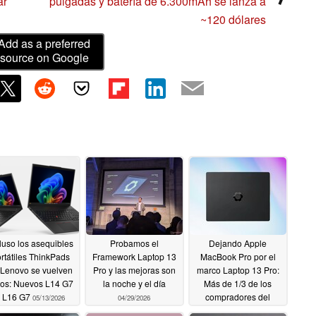
ar
pulgadas y batería de 6.300mAh se lanza a
~120 dólares
Add as a preferred
source on Google
luso los asequibles
Probamos el
Dejando Apple
rtátiles ThinkPads
Framework Laptop 13
MacBook Pro por el
 Lenovo se vuelven
Pro y las mejoras son
marco Laptop 13 Pro:
ros: Nuevos L14 G7
la noche y el día
Más de 1/3 de los
y L16 G7
compradores del
05/13/2026
04/29/2026
Laptop 13 Pro serían