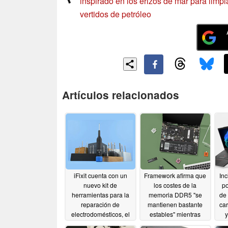
inspirado en los erizos de mar para limpi
vertidos de petróleo
Artículos relacionados
iFixit cuenta con un
Framework afirma que
Inc
nuevo kit de
los costes de la
po
herramientas para la
memoria DDR5 "se
de
reparación de
mantienen bastante
ca
electrodomésticos, el
estables" mientras
montaje de muebles y
vuelve a subir los