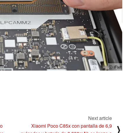
ⓘ iFixit
Next article
co
Xiaomi Poco C85x con pantalla de 6,9
⟩