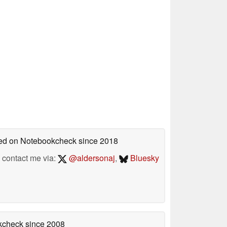
shed on Notebookcheck
since 2018
contact me via:
@aldersonaj
,
Bluesky
okcheck
since 2008