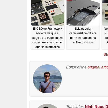
mucho más
precios
07/08/2026
05/14/2026
El CEO de Framework
Esta popular
No
advierte de que el
característica clásica
7:
auge de la IA amenaza
de ThinkPad podría
p
con un escenario en el
volver
04/04/2026
que "la informática
personal tal y como la
Sh
conocemos esté
muerta"
04/11/2026
Editor of the
original arti
Translator:
Ninh Ngoc 