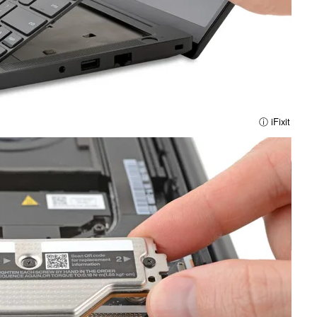
ⓘ iFixit