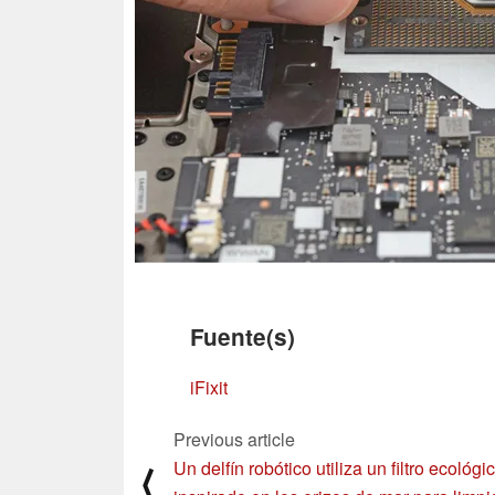
Fuente(s)
iFixit
Previous article
Un delfín robótico utiliza un filtro ecológi
⟨