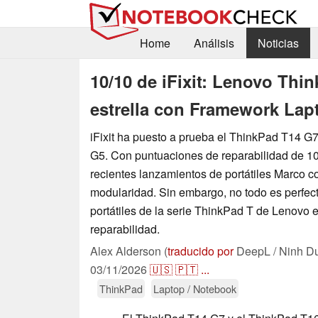
Home
Análisis
Noticias
10/10 de iFixit: Lenovo Th
estrella con Framework Lapt
iFixit ha puesto a prueba el ThinkPad T14 G
G5. Con puntuaciones de reparabilidad de 10/
recientes lanzamientos de portátiles Marco c
modularidad. Sin embargo, no todo es perfect
portátiles de la serie ThinkPad T de Lenovo e
reparabilidad.
Alex Alderson (
traducido por
DeepL / Ninh D
03/11/2026
🇺🇸
🇵🇹
...
ThinkPad
Laptop / Notebook