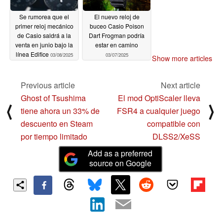
Se rumorea que el
El nuevo reloj de
primer reloj mecánico
buceo Casio Poison
de Casio saldrá a la
Dart Frogman podría
venta en junio bajo la
estar en camino
línea Edifice
03/08/2025
03/07/2025
Show more articles
Previous article
Next article
Ghost of Tsushima
El mod OptiScaler lleva
⟨
⟩
tiene ahora un 33% de
FSR4 a cualquier juego
descuento en Steam
compatible con
por tiempo limitado
DLSS2/XeSS
Add as a preferred
source on Google