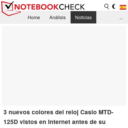
Home
Análisis
Noticias
...
FAQ/Técnica
Biblioteca
Orientación para la Compra
Busca
Contacto
3 nuevos colores del reloj Casio MTD-
125D vistos en Internet antes de su