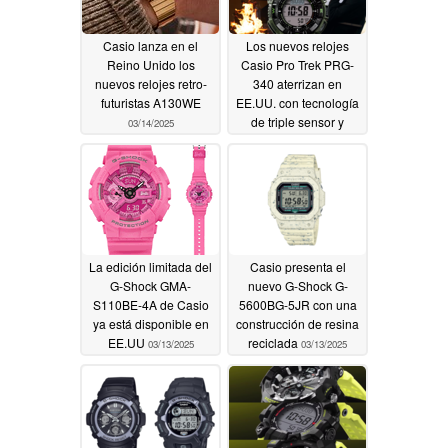
Casio lanza en el
Los nuevos relojes
Reino Unido los
Casio Pro Trek PRG-
nuevos relojes retro-
340 aterrizan en
futuristas A130WE
EE.UU. con tecnología
de triple sensor y
03/14/2025
Tough Solar
03/14/2025
La edición limitada del
Casio presenta el
G-Shock GMA-
nuevo G-Shock G-
S110BE-4A de Casio
5600BG-5JR con una
ya está disponible en
construcción de resina
EE.UU
reciclada
03/13/2025
03/13/2025