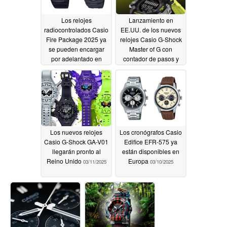
Los relojes
Lanzamiento en
radiocontrolados Casio
EE.UU. de los nuevos
Fire Package 2025 ya
relojes Casio G-Shock
se pueden encargar
Master of G con
por adelantado en
contador de pasos y
EE.UU
carga solar
03/12/2025
03/12/2025
Los nuevos relojes
Los cronógrafos Casio
Casio G-Shock GA-V01
Edifice EFR-575 ya
llegarán pronto al
están disponibles en
Reino Unido
Europa
03/11/2025
03/10/2025