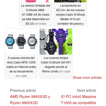
La edición limitada del
Lanzamiento en
G-Shock GMA-
EE.UU. de los nuevos
S110BE-4A de Casio
relojes Casio G-Shock
ya está disponible en
Master of G con
EE.UU
contador de pasos y
03/13/2025
carga solar
03/12/2025
3 nuevos colores del
Los nuevos relojes
reloj Casio MTD-125D
Casio G-Shock GA-V01
vistos en Internet antes
llegarán pronto al
de su lanzamiento
Reino Unido
03/11/2025
03/11/2025
Show more articles
Previous article
Next article
AMD Ryzen 9950X3D y
El PC móvil Massive
Ryzen 9900X3D
T1000 es compatible