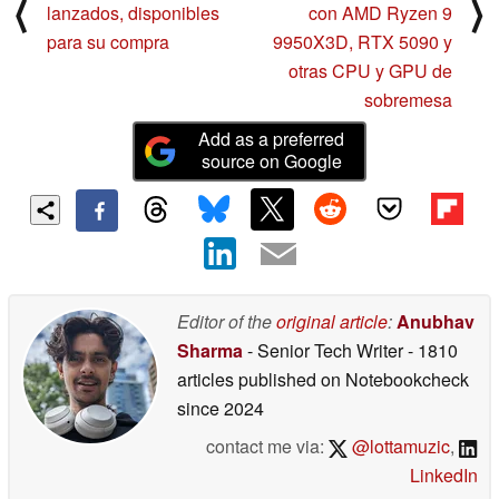
⟨
⟩
lanzados, disponibles
con AMD Ryzen 9
para su compra
9950X3D, RTX 5090 y
otras CPU y GPU de
sobremesa
Add as a preferred
source on Google
Editor of the
original article
:
Anubhav
Sharma
- Senior Tech Writer
- 1810
articles published on Notebookcheck
since 2024
contact me via:
@lottamuzic
,
LinkedIn