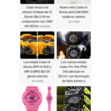
Casio lanza una
Nuevo reloj Casio G-
edición limitada del G-
Shock serie DW-5600
Shock GM-2100 en
collab en camino
colaboración con ONE
03/17/2025
OK ROCK
03/18/2025
Los relojes Casio G-
Los nuevos relojes
Shock GPR-H1000 y
Casio Pro Trek PRG-
MR-G MRG-B2100
340 aterrizan en
ganan premios
EE.UU. con tecnología
de triple sensor y
03/14/2025
Tough Solar
03/14/2025