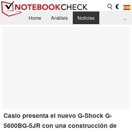
Home
Análisis
Noticias
...
FAQ/Técnica
Biblioteca
Orientación para la Compra
Busca
Contacto
Casio presenta el nuevo G-Shock G-
5600BG-5JR con una construcción de