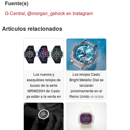
Fuente(s)
G-Central
,
@morgan_gshock en Instagram
Artículos relacionados
Los nuevos y
Los relojes Casio
asequibles relojes de
Bright Metallic Dial se
buceo de la serie
lanzarán
MRW230H de Casio
próximamente en el
ya están a la venta en
Reino Unido
03/18/2025
EE.UU
03/19/2025