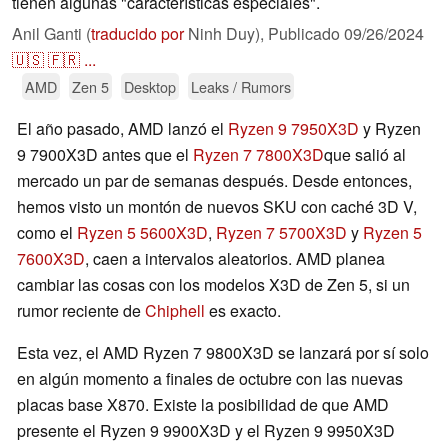
tienen algunas "características especiales".
Anil Ganti (
traducido por
Ninh Duy),
Publicado
09/26/2024
🇺🇸
🇫🇷
...
AMD
Zen 5
Desktop
Leaks / Rumors
El año pasado, AMD lanzó el
Ryzen 9 7950X3D
y Ryzen
9 7900X3D antes que el
Ryzen 7 7800X3D
que salió al
mercado un par de semanas después. Desde entonces,
hemos visto un montón de nuevos SKU con caché 3D V,
como el
Ryzen 5 5600X3D
,
Ryzen 7 5700X3D
y
Ryzen 5
7600X3D
, caen a intervalos aleatorios. AMD planea
cambiar las cosas con los modelos X3D de Zen 5, si un
rumor reciente de
Chiphell
es exacto.
Esta vez, el AMD Ryzen 7 9800X3D se lanzará por sí solo
en algún momento a finales de octubre con las nuevas
placas base X870. Existe la posibilidad de que AMD
presente el Ryzen 9 9900X3D y el Ryzen 9 9950X3D