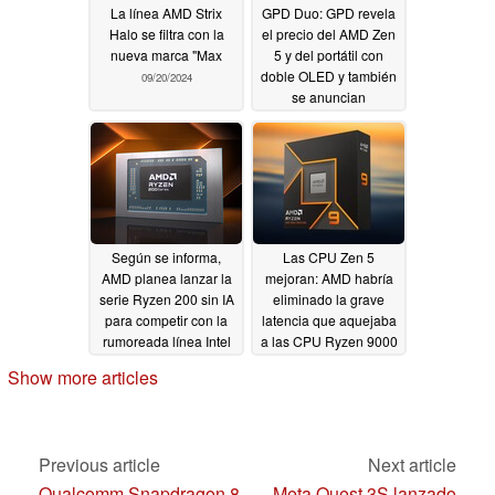
La línea AMD Strix
GPD Duo: GPD revela
Halo se filtra con la
el precio del AMD Zen
nueva marca "Max
5 y del portátil con
doble OLED y también
09/20/2024
se anuncian
descuentos iniciales
de lanzamiento
09/19/2024
Según se informa,
Las CPU Zen 5
AMD planea lanzar la
mejoran: AMD habría
serie Ryzen 200 sin IA
eliminado la grave
para competir con la
latencia que aquejaba
rumoreada línea Intel
a las CPU Ryzen 9000
Core 200 sin IA
09/18/2024
Show more articles
09/19/2024
Previous article
Next article
Qualcomm Snapdragon 8
Meta Quest 3S lanzado