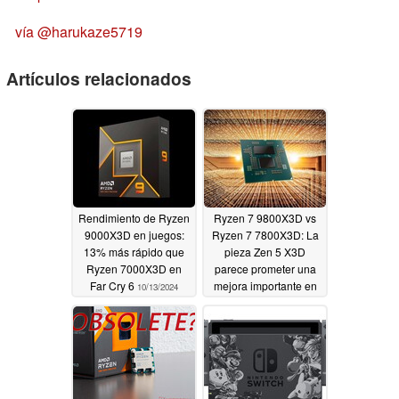
vía
@harukaze5719
Artículos relacionados
Rendimiento de Ryzen
Ryzen 7 9800X3D vs
9000X3D en juegos:
Ryzen 7 7800X3D: La
13% más rápido que
pieza Zen 5 X3D
Ryzen 7000X3D en
parece prometer una
Far Cry 6
mejora importante en
10/13/2024
los juegos con un gran
aumento de la
velocidad de reloj
10/11/2024