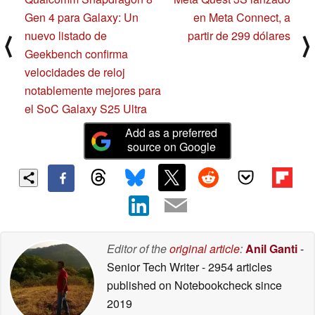
Gen 4 para Galaxy: Un
en Meta Connect, a
nuevo listado de
partir de 299 dólares
⟨
⟩
Geekbench confirma
velocidades de reloj
notablemente mejores para
el SoC Galaxy S25 Ultra
Add as a preferred
source on Google
Editor of the
original article
:
Anil Ganti
-
Senior Tech Writer
- 2954 articles
published on Notebookcheck
since
2019