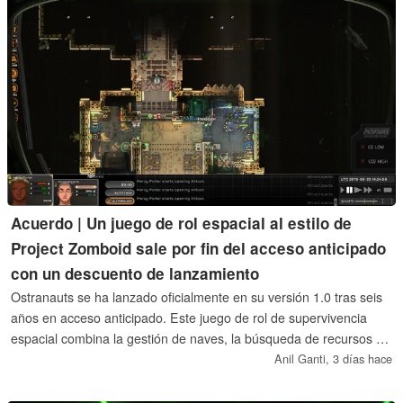
Acuerdo | Un juego de rol espacial al estilo de
Project Zomboid sale por fin del acceso anticipado
con un descuento de lanzamiento
Ostranauts se ha lanzado oficialmente en su versión 1.0 tras seis
años en acceso anticipado. Este juego de rol de supervivencia
espacial combina la gestión de naves, la búsqueda de recursos y
el juego de rol de mundo abierto en una simulación detallada que
Anil Ganti,
3 días hace
se ha ganado un público fiel en Steam. Para celebrar este hito, el
juego está disponible con un descuento del 20 % por tiempo