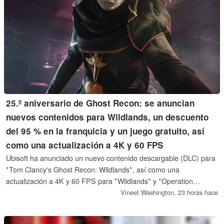
25.º aniversario de Ghost Recon: se anuncian
nuevos contenidos para Wildlands, un descuento
del 95 % en la franquicia y un juego gratuito, así
como una actualización a 4K y 60 FPS
Ubisoft ha anunciado un nuevo contenido descargable (DLC) para
*Tom Clancy's Ghost Recon: Wildlands*, así como una
actualización a 4K y 60 FPS para *Wildlands* y *Operation
Breakpoint*. *Future Soldier* está disponible de forma gratuita,
Vineet Washington,
23 horas hace
mientras que el resto de los juegos de la franquicia se pueden
adquirir con un descuento del 95 %.