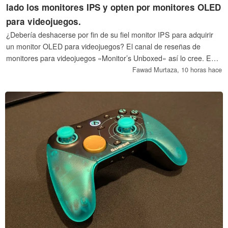
lado los monitores IPS y opten por monitores OLED
para videojuegos.
¿Debería deshacerse por fin de su fiel monitor IPS para adquirir
un monitor OLED para videojuegos? El canal de reseñas de
monitores para videojuegos «Monitor’s Unboxed» así lo cree. Este
medio considera que, debido a la bajada de precios y a su amplia
Fawad Murtaza,
10 horas hace
disponibilidad, los usuarios deberían plantearse la compra de
monitores OLED.