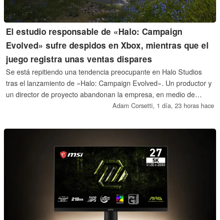
El estudio responsable de «Halo: Campaign
Evolved» sufre despidos en Xbox, mientras que el
juego registra unas ventas dispares
Se está repitiendo una tendencia preocupante en Halo Studios
tras el lanzamiento de «Halo: Campaign Evolved». Un productor y
un director de proyecto abandonan la empresa, en medio de
rumores sobre una dirección disfuncional. Con el futuro de los
Adam Corsetti,
1 día, 23 horas hace
próximos juegos de Halo en entredicho, es posible que las ventas
de la última versión renovada no estén cumpliendo con las
expectativas.