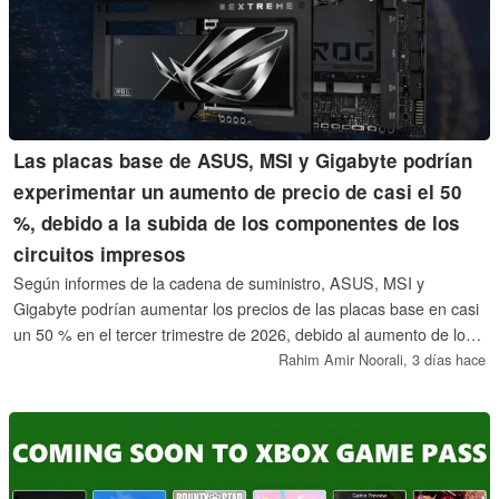
Las placas base de ASUS, MSI y Gigabyte podrían
experimentar un aumento de precio de casi el 50
%, debido a la subida de los componentes de los
circuitos impresos
Según informes de la cadena de suministro, ASUS, MSI y
Gigabyte podrían aumentar los precios de las placas base en casi
un 50 % en el tercer trimestre de 2026, debido al aumento de los
costes de las placas de circuito impreso y los componentes. Estos
Rahim Amir Noorali,
3 días hace
posibles aumentos se producen en un contexto de caída de los
envíos, escasa demanda de ordenadores de montaje propio,
memoria cara e incentivos limitados para que los consumidores
actualicen sus equipos, aunque ninguno de los fabricantes ha
confirmado estos planes.