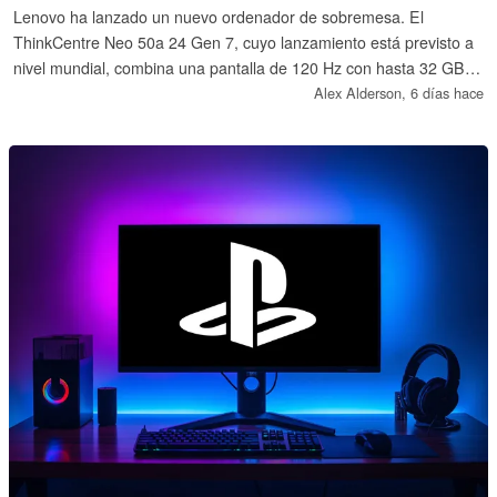
Lenovo ha lanzado un nuevo ordenador de sobremesa. El
ThinkCentre Neo 50a 24 Gen 7, cuyo lanzamiento está previsto a
nivel mundial, combina una pantalla de 120 Hz con hasta 32 GB
de RAM, dos ranuras SSD M.2 2280 y una selección de
Alex Alderson,
6 días hace
modernos procesadores Intel Wildcat Lake.