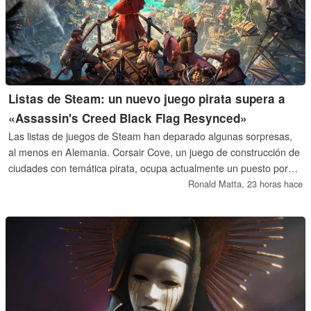
Listas de Steam: un nuevo juego pirata supera a
«Assassin's Creed Black Flag Resynced»
Las listas de juegos de Steam han deparado algunas sorpresas,
al menos en Alemania. Corsair Cove, un juego de construcción de
ciudades con temática pirata, ocupa actualmente un puesto por
delante de Assassin’s Creed Black Flag Resynced en Steam. Por
Ronald Matta,
23 horas hace
su parte, el nuevo juego de disparos de Nintendo para Switch 2,
Splatoon Raiders, se ha hecho con el primer puesto en las listas
de consolas, lo que está alimentando la próxima gran moda en el
mundo de los videojuegos.