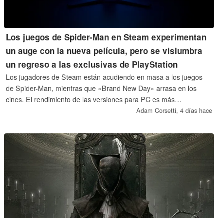
Los juegos de Spider-Man en Steam experimentan
un auge con la nueva película, pero se vislumbra
un regreso a las exclusivas de PlayStation
Los jugadores de Steam están acudiendo en masa a los juegos
de Spider-Man, mientras que «Brand New Day» arrasa en los
cines. El rendimiento de las versiones para PC es más
impresionante que en la PlayStation Store. A pesar del auge en el
Adam Corsetti,
4 días hace
número de jugadores y en las ventas, Sony podría mantener los
futuros títulos como exclusivos de las consolas PS5 y PS6.