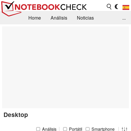
Home
Análisis
Noticias
...
FAQ/Técnica
Biblioteca
Orientación para la Compra
Busca
Contacto
Desktop
Análisis
Portátil
Smartphone