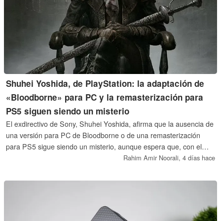
Shuhei Yoshida, de PlayStation: la adaptación de
«Bloodborne» para PC y la remasterización para
PS5 siguen siendo un misterio
El exdirectivo de Sony, Shuhei Yoshida, afirma que la ausencia de
una versión para PC de Bloodborne o de una remasterización
para PS5 sigue siendo un misterio, aunque espera que, con el
tiempo, se lance alguna de ellas. Sugirió que la apretada agenda
Rahim Amir Noorali,
4 días hace
del director Hidetaka Miyazaki y su reticencia a confiar el
aclamado título de 2015 a otro estudio podrían explicar el retraso.