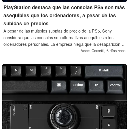
PlayStation destaca que las consolas PS5 son más
asequibles que los ordenadores, a pesar de las
subidas de precios
A pesar de las múltiples subidas de precio de la PS5, Sony
considera que las consolas son alternativas asequibles a los
ordenadores personales. La empresa niega que la desaparición
de los juegos físicos vaya a empujar a los compradores hacia
Adam Corsetti,
6 días hace
Steam. Es posible que PlayStation intente aumentar sus
beneficios a través de las ventas digitales para disipar los temores
de que la PS6 tenga un precio excesivo.