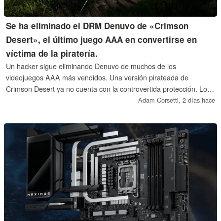
Se ha eliminado el DRM Denuvo de «Crimson
Desert», el último juego AAA en convertirse en
víctima de la piratería.
Un hacker sigue eliminando Denuvo de muchos de los
videojuegos AAA más vendidos. Una versión pirateada de
Crimson Desert ya no cuenta con la controvertida protección. Los
detractores del DRM, que afirman que este infringe los derechos
Adam Corsetti,
2 días hace
de los compradores y reduce el rendimiento, están celebrando
este logro.