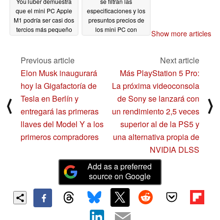
YouTuber demuestra
se filtran las
que el mini PC Apple
especificaciones y los
M1 podría ser casi dos
presuntos precios de
tercios más pequeño
los mini PC con
Show more articles
que su tamaño actual
tecnología Alder Lake
03/03/2022
02/21/2022
Previous article
Next article
Elon Musk inaugurará
Más PlayStation 5 Pro:
hoy la Gigafactoría de
La próxima videoconsola
Tesla en Berlín y
de Sony se lanzará con
⟨
⟩
entregará las primeras
un rendimiento 2,5 veces
llaves del Model Y a los
superior al de la PS5 y
primeros compradores
una alternativa propia de
NVIDIA DLSS
Add as a preferred
source on Google