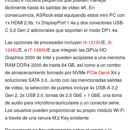
fácilmente hasta 4x salidas de vídeo 4K. En
consecuencia, ASRock está equipando estos mini PC con
1x HDMI 2.0b, 1x DisplayPort 1.4a y dos conectores USB-
C 3.2 Gen 2 adicionales que soportan el modo DP1.4a.
Las opciones de procesador incluyen
i3-1215U
E,
i5-
1245U
E, e
i7-1260U
E que integran las GPUs HD
Graphics 3000 de Intel y pueden acoplarse a una memoria
RAM DDR4-3200 de hasta 64 GB, así como a un combo
de almacenamiento formado por NVMe
PCIe Gen4
X4 y
soluciones SATA 3.0. Junto con las mencionadas salidas
de vídeo, la selección de puertos incluye 4x USB-A 3.2
Gen 2, 2x USB 2.0, tomas de 2,5 GbE + 1 GbE, una toma
de audio para micrófono/auriculares y un conector serie.
Los usuarios pueden proporcionar su propio módulo Wi-Fi
a través de una ranura M.2 Key existente
De momento no hay información sobre el precio o la