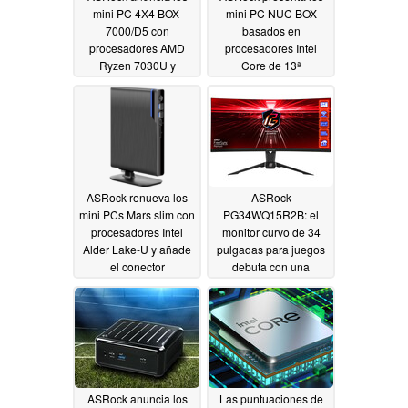
mini PC 4X4 BOX-
mini PC NUC BOX
7000/D5 con
basados en
procesadores AMD
procesadores Intel
Ryzen 7030U y
Core de 13ª
puertos USB4 duales
generación
01/07/2023
02/09/2023
ASRock renueva los
ASRock
mini PCs Mars slim con
PG34WQ15R2B: el
procesadores Intel
monitor curvo de 34
Alder Lake-U y añade
pulgadas para juegos
el conector
debuta con una
Thunderbolt 4
curvatura de 1500R y
09/29/2022
una resolución de
1440p
09/20/2022
ASRock anuncia los
Las puntuaciones de