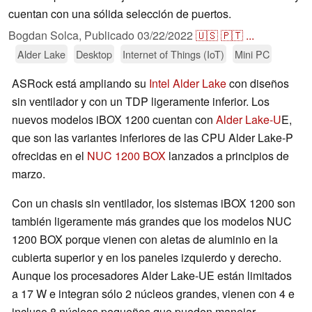
cuentan con una sólida selección de puertos.
Bogdan Solca,
Publicado
03/22/2022
🇺🇸
🇵🇹
...
Alder Lake
Desktop
Internet of Things (IoT)
Mini PC
ASRock está ampliando su
Intel Alder Lake
con diseños
sin ventilador y con un TDP ligeramente inferior. Los
nuevos modelos iBOX 1200 cuentan con
Alder Lake-U
E,
que son las variantes inferiores de las CPU Alder Lake-P
ofrecidas en el
NUC 1200 BOX
lanzados a principios de
marzo.
Con un chasis sin ventilador, los sistemas iBOX 1200 son
también ligeramente más grandes que los modelos NUC
1200 BOX porque vienen con aletas de aluminio en la
cubierta superior y en los paneles izquierdo y derecho.
Aunque los procesadores Alder Lake-UE están limitados
a 17 W e integran sólo 2 núcleos grandes, vienen con 4 e
incluso 8 núcleos pequeños que pueden manejar