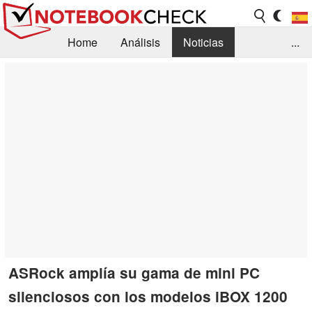
Home
Análisis
Noticias
...
FAQ/Técnica
Biblioteca
Orientación para la Compra
Busca
Contacto
ASRock amplía su gama de mini PC
silenciosos con los modelos iBOX 1200