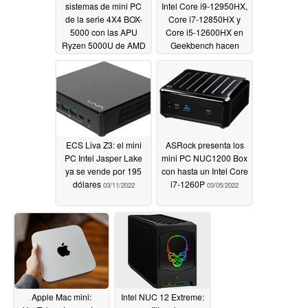
sistemas de mini PC
Intel Core i9-12950HX,
de la serie 4X4 BOX-
Core i7-12850HX y
5000 con las APU
Core i5-12600HX en
Ryzen 5000U de AMD
Geekbench hacen
sonar la muerte de
04/13/2022
Rembrandt y Apple
Silicon
03/23/2022
ECS Liva Z3: el mini
ASRock presenta los
PC Intel Jasper Lake
mini PC NUC1200 Box
ya se vende por 195
con hasta un Intel Core
dólares
i7-1260P
03/11/2022
03/05/2022
Apple Mac mini:
Intel NUC 12 Extreme: