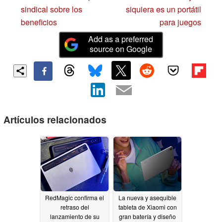
sindical sobre los
siquiera es un portátil
beneficios
para juegos
Add as a preferred
source on Google
Artículos relacionados
RedMagic confirma el
La nueva y asequible
retraso del
tableta de Xiaomi con
lanzamiento de su
gran batería y diseño