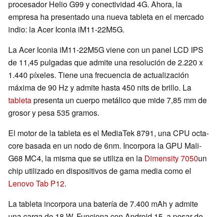
procesador Helio G99 y conectividad 4G. Ahora, la
empresa ha presentado una nueva tableta en el mercado
indio: la Acer Iconia iM11-22M5G.
La Acer Iconia iM11-22M5G viene con un panel LCD IPS
de 11,45 pulgadas que admite una resolución de 2.220 x
1.440 píxeles. Tiene una frecuencia de actualización
máxima de 90 Hz y admite hasta 450 nits de brillo. La
tableta
presenta un cuerpo metálico que mide 7,85 mm de
grosor y pesa 535 gramos.
El motor de la tableta es el MediaTek 8791, una CPU octa-
core basada en un nodo de 6nm. Incorpora la GPU Mali-
G68 MC4, la misma que se utiliza en la
Dimensity 7050
un
chip utilizado en dispositivos de gama media como el
Lenovo Tab P12
.
La tableta incorpora una batería de 7.400 mAh y admite
una carga de 18 W. Funciona con Android 15, a pesar de