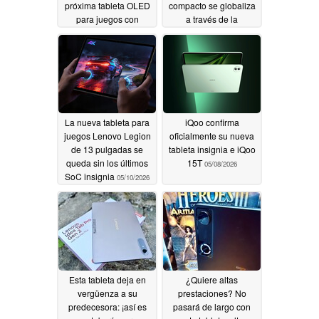
próxima tableta OLED
compacto se globaliza
para juegos con
a través de la
diseño compacto
importación
05/10/2026
05/10/2026
La nueva tableta para
iQoo confirma
juegos Lenovo Legion
oficialmente su nueva
de 13 pulgadas se
tableta insignia e iQoo
queda sin los últimos
15T
05/08/2026
SoC insignia
05/10/2026
Esta tableta deja en
¿Quiere altas
vergüenza a su
prestaciones? No
predecesora: ¡así es
pasará de largo con