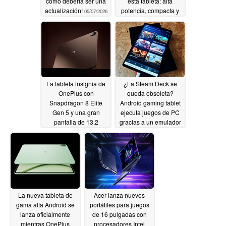
como debería ser una
esta tableta: alta
actualización!
potencia, compacta y
05/07/2026
con mucha RAM a
pesar de la crisis de
memoria
05/06/2026
La tableta insignia de
¿La Steam Deck se
OnePlus con
queda obsoleta?
Snapdragon 8 Elite
Android gaming tablet
Gen 5 y una gran
ejecuta juegos de PC
pantalla de 13,2
gracias a un emulador
pulgadas ya está
05/04/2026
disponible en la India
05/06/2026
La nueva tableta de
Acer lanza nuevos
gama alta Android se
portátiles para juegos
lanza oficialmente
de 16 pulgadas con
mientras OnePlus
procesadores Intel