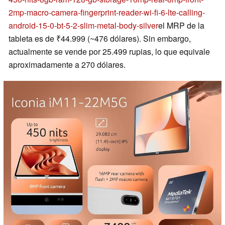
2mp-macro-camera-fingerprint-reader-wi-fi-6-lte-calling-
android-15-0-bt-5-2-slim-metal-body-silver
el MRP de la
tableta es de ₹44.999 (~476 dólares). Sin embargo,
actualmente se vende por 25.499 rupias, lo que equivale
aproximadamente a 270 dólares.