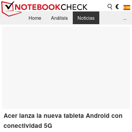
Home
Análisis
Noticias
...
FAQ/Técnica
Biblioteca
Orientación para la Compra
Busca
Contacto
Acer lanza la nueva tableta Android con
conectividad 5G