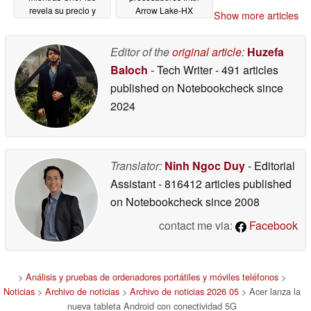
revela su precio y
Arrow Lake-HX
Show more articles
características
mejorados
04/30/2026
03/17/2026
Editor of the
original article
:
Huzefa
Baloch
- Tech Writer
- 491 articles
published on Notebookcheck
since
2024
Translator:
Ninh Ngoc Duy
- Editorial
Assistant
- 816412 articles published
on Notebookcheck
since 2008
contact me via:
Facebook
>
Análisis y pruebas de ordenadores portátiles y móviles teléfonos
>
Noticias
>
Archivo de noticias
>
Archivo de noticias 2026 05
> Acer lanza la
nueva tableta Android con conectividad 5G