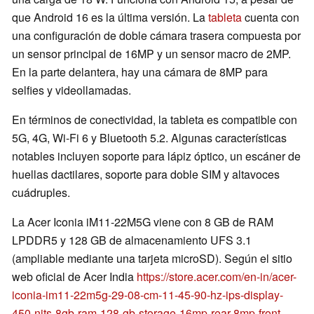
que Android 16 es la última versión. La
tableta
cuenta con
una configuración de doble cámara trasera compuesta por
un sensor principal de 16MP y un sensor macro de 2MP.
En la parte delantera, hay una cámara de 8MP para
selfies y videollamadas.
En términos de conectividad, la tableta es compatible con
5G, 4G, Wi-Fi 6 y Bluetooth 5.2. Algunas características
notables incluyen soporte para lápiz óptico, un escáner de
huellas dactilares, soporte para doble SIM y altavoces
cuádruples.
La Acer Iconia iM11-22M5G viene con 8 GB de RAM
LPDDR5 y 128 GB de almacenamiento UFS 3.1
(ampliable mediante una tarjeta microSD). Según el sitio
web oficial de Acer India
https://store.acer.com/en-in/acer-
iconia-im11-22m5g-29-08-cm-11-45-90-hz-ips-display-
450-nits-8gb-ram-128-gb-storage-16mp-rear-8mp-front-