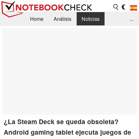
Home
Análisis
Noticias
...
FAQ/Técnica
Biblioteca
Orientación para la Compra
Busca
Contacto
¿La Steam Deck se queda obsoleta?
Android gaming tablet ejecuta juegos de