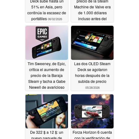
Deck sube hasta un
precio de la Steam
51% en Asia, pero
Machine de Valve era
continúa la escasez de
de 1.000 dólares
portátiles
incluso antes del
06/02/2026
retraso de la fecha de
lanzamiento
05/31/2026
Tim Sweeney, de Epic,
Las dos OLED Steam
critica el aumento de
Deck se agotaron
precio de la Baraja
horas después de la
Steam y tacha a Gabe
subida de precio
Newell de avaricioso
05/28/2026
05/29/2026
De 322 $ a 12 $: un
Forza Horizon 6 cuenta
nuevo paquete de
con la verificación de