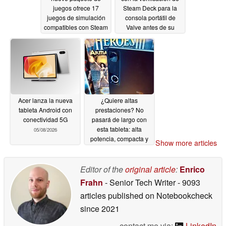
juegos ofrece 17
Steam Deck para la
juegos de simulación
consola portátil de
compatibles con Steam
Valve antes de su
Deck a bajo precio
fecha de lanzamiento
05/22/2026
05/13/2026
Acer lanza la nueva
¿Quiere altas
tableta Android con
prestaciones? No
conectividad 5G
pasará de largo con
esta tableta: alta
05/08/2026
potencia, compacta y
Show more articles
con mucha RAM a
pesar de la crisis de
memoria
Editor of the
original article
:
Enrico
05/06/2026
Frahn
- Senior Tech Writer
- 9093
articles published on Notebookcheck
since 2021
contact me via:
LinkedIn