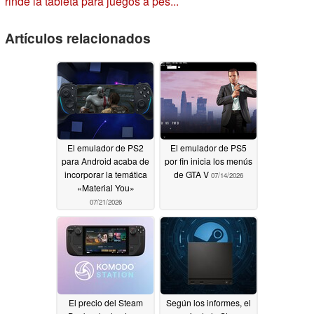
rinde la tableta para juegos a pes...
Artículos relacionados
El emulador de PS2
El emulador de PS5
para Android acaba de
por fin inicia los menús
incorporar la temática
de GTA V
07/14/2026
«Material You»
07/21/2026
El precio del Steam
Según los informes, el