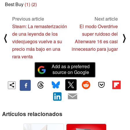
Best Buy
(1)
(2)
Previous article
Next article
Steam: La remasterización
El modo Overdrive
de una leyenda de los
super ruidoso del
⟨
⟩
videojuegos vuelve a su
Alienware 16 es casi
precio más bajo en una
innecesario para jugar
rara venta
Add as a preferred
source on Google
Artículos relacionados