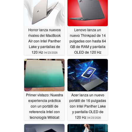
Honor lanza nuevos
Lenovo lanza un
rivales del MacBook
nuevo Thinkpad de 14
Air con Intel Panther
pulgadas con hasta 64
Lake y pantallas de
GB de RAM y pantalla
120 Hz
OLED de 120 Hz
04/23/2026
04/23/2026
Primer vistazo: Nuestra
Acer lanza un nuevo
experiencia práctica
portátil de 16 pulgadas
con un portátil de
con Intel Panther Lake
referencia Intel con
y pantalla OLED de
tecnología Wildcat
120 Hz
04/23/2026
Lake
04/23/2026