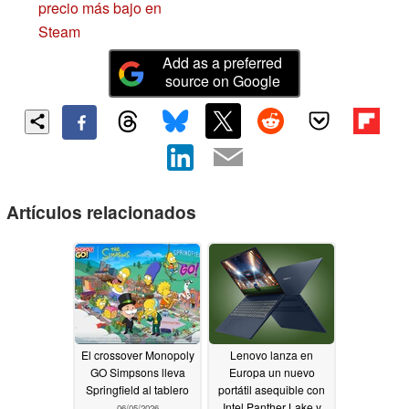
precio más bajo en
Steam
Add as a preferred
source on Google
Artículos relacionados
El crossover Monopoly
Lenovo lanza en
GO Simpsons lleva
Europa un nuevo
Springfield al tablero
portátil asequible con
Intel Panther Lake y
06/05/2026