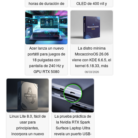
horas de duración de
OLED de 400 nit y
la batería
doble ranura SSD
06/04/2026
06/04/2026
Acer lanza un nuevo
La distro mínima
portátil para juegos de
MocaccinoOS 26.06
18 pulgadas con
viene con KDE 6.6.5, el
pantalla de 240 Hz y
kernel 6.18.33, más
GPU RTX 5080
06/03/2026
06/04/2026
Linux Lite 8.0, fácil de
La prueba práctica de
usar para
la Nvidia RTX Spark
principiantes,
Surface Laptop Ultra
incorpora un nuevo
revela un puerto USB-