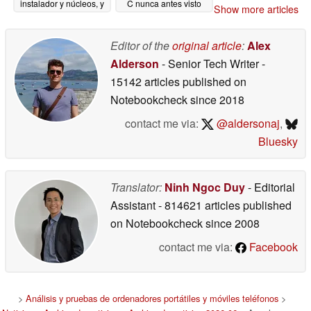
instalador y núcleos, y
C nunca antes visto
Show more articles
mucho más
06/03/2026
06/03/2026
Editor of the
original article
:
Alex
Alderson
- Senior Tech Writer
-
15142 articles published on
Notebookcheck
since 2018
contact me via:
@aldersonaj
,
Bluesky
Translator:
Ninh Ngoc Duy
- Editorial
Assistant
- 814621 articles published
on Notebookcheck
since 2008
contact me via:
Facebook
>
Análisis y pruebas de ordenadores portátiles y móviles teléfonos
>