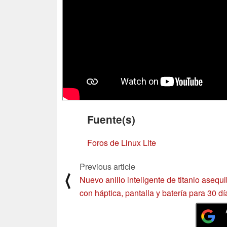
Fuente(s)
Foros de Linux Lite
Previous article
⟨
Nuevo anillo inteligente de titanio asequi
con háptica, pantalla y batería para 30 dí