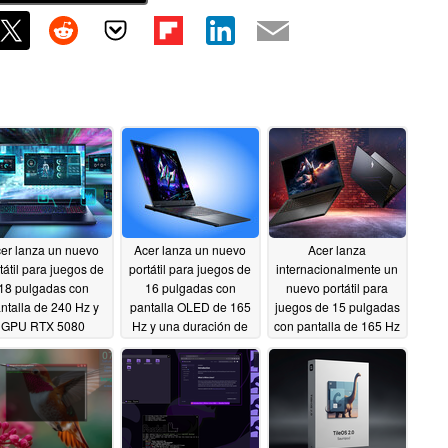
er lanza un nuevo
Acer lanza un nuevo
Acer lanza
tátil para juegos de
portátil para juegos de
internacionalmente un
18 pulgadas con
16 pulgadas con
nuevo portátil para
ntalla de 240 Hz y
pantalla OLED de 165
juegos de 15 pulgadas
GPU RTX 5080
Hz y una duración de
con pantalla de 165 Hz
la batería dos veces
06/04/2026
06/04/2026
superior a la del
modelo anterior
06/04/2026