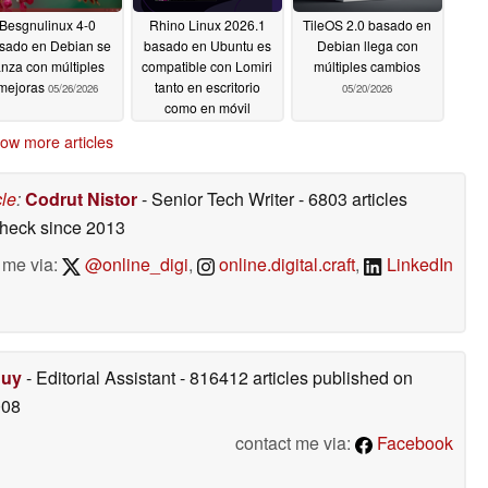
Besgnulinux 4-0
Rhino Linux 2026.1
TileOS 2.0 basado en
sado en Debian se
basado en Ubuntu es
Debian llega con
anza con múltiples
compatible con Lomiri
múltiples cambios
mejoras
tanto en escritorio
05/26/2026
05/20/2026
como en móvil
05/26/2026
ow more articles
cle
:
Codrut Nistor
- Senior Tech Writer
- 6803 articles
check
since 2013
 me via:
@online_digi
,
online.digital.craft
,
LinkedIn
Duy
- Editorial Assistant
- 816412 articles published on
008
contact me via:
Facebook