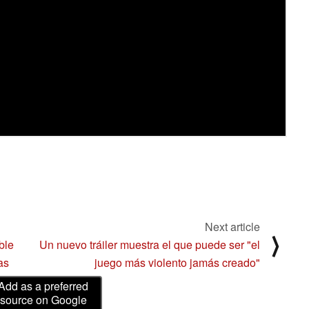
Next article
⟩
ble
Un nuevo tráiler muestra el que puede ser "el
as
juego más violento jamás creado"
Add as a preferred
source on Google