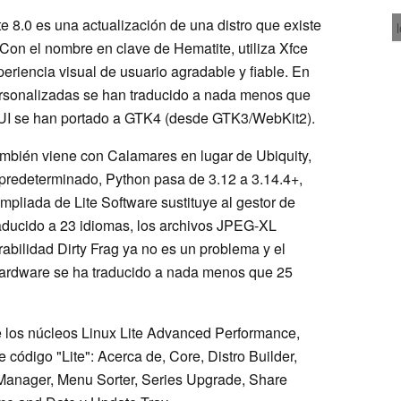
 8.0 es una actualización de una distro que existe
on el nombre en clave de Hematite, utiliza Xfce
riencia visual de usuario agradable y fiable. En
personalizadas se han traducido a nada menos que
 GUI se han portado a GTK4 (desde GTK3/WebKit2).
también viene con Calamares en lugar de Ubiquity,
 predeterminado, Python pasa de 3.12 a 3.14.4+,
mpliada de Lite Software sustituye al gestor de
traducido a 23 idiomas, los archivos JPEG-XL
rabilidad Dirty Frag ya no es un problema y el
ardware se ha traducido a nada menos que 25
ye los núcleos Linux Lite Advanced Performance,
 código "Lite": Acerca de, Core, Distro Builder,
Manager, Menu Sorter, Series Upgrade, Share