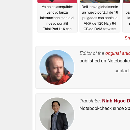
Ya no es asequible:
Dell lanza globalmente
Lenovo lanza
un nuevo portátil de 16
ba
internacionalmente el
pulgadas con pantalla
l
nuevo portátil
VRR de 120 Hz y 64
ThinkPad L16 con
GB de RAM
06/04/2026
hasta 64 GB de RAM y
Sh
procesadores AMD
06/04/2026
Editor of the
original arti
published on Notebook
contact
Translator:
Ninh Ngoc 
Notebookcheck
since 2