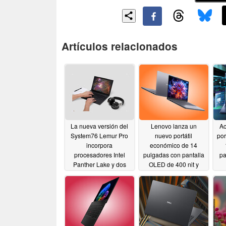
Artículos relacionados
La nueva versión del
Lenovo lanza un
Ac
System76 Lemur Pro
nuevo portátil
por
incorpora
económico de 14
procesadores Intel
pulgadas con pantalla
pa
Panther Lake y dos
OLED de 400 nit y
tamaños de pantalla
doble ranura SSD
07/02/2026
06/04/2026