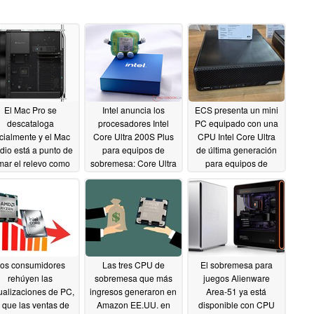
El Mac Pro se
Intel anuncia los
ECS presenta un mini
descataloga
procesadores Intel
PC equipado con una
icialmente y el Mac
Core Ultra 200S Plus
CPU Intel Core Ultra
dio está a punto de
para equipos de
de última generación
mar el relevo como
sobremesa: Core Ultra
para equipos de
erta de sobremesa
7 270K Plus y Core
sobremesa y
gama alta de Apple
Ultra 5 250K Plus
compatible con RAM
presentados
DDR5-8000
03/27/2026
03/11/2026
03/11/2026
os consumidores
Las tres CPU de
El sobremesa para
rehúyen las
sobremesa que más
juegos Alienware
ualizaciones de PC,
ingresos generaron en
Area-51 ya está
 que las ventas de
Amazon EE.UU. en
disponible con CPU