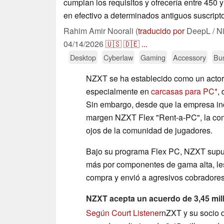
cumplan los requisitos y ofrecería entre 450
en efectivo a determinados antiguos suscript
Rahim Amir Noorali (
traducido por
DeepL / N
04/14/2026
🇺🇸
🇩🇪
...
Desktop
Cyberlaw
Gaming
Accessory
Bu
NZXT se ha establecido como un actor 
especialmente en
carcasas para PC
,
Sin embargo, desde que la empresa inc
margen NZXT Flex "Rent-a-PC", la co
ojos de la comunidad de jugadores.
Bajo su programa Flex PC, NZXT supue
más por componentes de gama alta, les
compra y envió a agresivos cobradores 
NZXT acepta un acuerdo de 3,45 mill
Según Court Listener
nZXT y su socio d