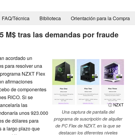
FAQ/Técnica
Biblioteca
Orientación para la Compra
5 M$ tras las demandas por fraude
han acordado un
es para resolver una
l programa NZXT Flex
on afirmaciones
, cebo de componentes
nes RICO. Si se
ancelaría las
ⓘ NZXT
Una captura de pantalla del
ondonaría unos 923.000
programa de suscripción de alquiler
es de dólares para
de PC Flex de NZXT, en la que se
s a largo plazo que
destacan los diferentes niveles