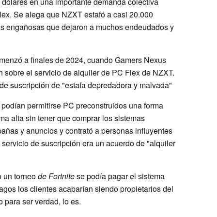
e dólares en una importante demanda colectiva
lex. Se alega que NZXT estafó a casi 20.000
ticas engañosas que dejaron a muchos endeudados y
comenzó a finales de 2024, cuando Gamers Nexus
n sobre el servicio de alquiler de PC Flex de NZXT.
 de suscripción de "estafa depredadora y malvada"
 podían permitirse PC preconstruidos una forma
a alta sin tener que comprar los sistemas
añas y anuncios y contrató a personas influyentes
 servicio de suscripción era un acuerdo de "alquiler
o un torneo
de Fortnite
se podía pagar el sistema
gos los clientes acabarían siendo propietarios del
para ser verdad, lo es.