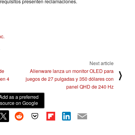
 requisitos presenten reclamaciones.
nc.
e
Next article
de
Alienware lanza un monitor OLED para
⟩
 en 4
juegos de 27 pulgadas y 350 dólares con
panel QHD de 240 Hz
Add as a preferred
source on Google