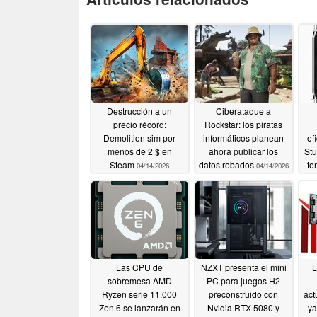
Destrucción a un
Ciberataque a
precio récord:
Rockstar: los piratas
Demolition sim por
informáticos planean
of
menos de 2 $ en
ahora publicar los
Stu
Steam
datos robados
to
04/14/2026
04/14/2026
of
de 
Las CPU de
NZXT presenta el mini
L
sobremesa AMD
PC para juegos H2
Ryzen serie 11.000
preconstruido con
act
Zen 6 se lanzarán en
Nvidia RTX 5080 y
ya