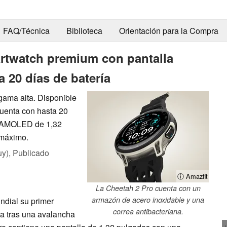
FAQ/Técnica
Biblioteca
Orientación para la Compra
rtwatch premium con pantalla
 20 días de batería
gama alta. Disponible
cuenta con hasta 20
la AMOLED de 1,32
 máximo.
uy),
Publicado
ⓘ Amazfit
La Cheetah 2 Pro cuenta con un
armazón de acero inoxidable y una
ndial su primer
correa antibacteriana.
ga tras una avalancha