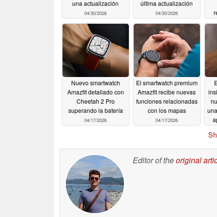
una actualización
última actualización
r
04/30/2026
04/30/2026
Nuevo smartwatch
El smartwatch premium
E
Amazfit detallado con
Amazfit recibe nuevas
ins
Cheetah 2 Pro
funciones relacionadas
nu
superando la batería
con los mapas
una
a
04/17/2026
04/17/2026
Sh
Editor of the
original arti