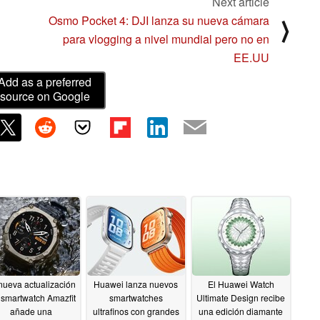
Next article
Osmo Pocket 4: DJI lanza su nueva cámara
⟩
para vlogging a nivel mundial pero no en
EE.UU
Add as a preferred
source on Google
nueva actualización
Huawei lanza nuevos
El Huawei Watch
 smartwatch Amazfit
smartwatches
Ultimate Design recibe
añade una
ultrafinos con grandes
una edición diamante