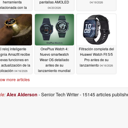
herramienta
pantallas AMOLED
04/19/2026
elacionada con la
04/20/2026
batería
04/29/2026
l reloj inteligente
OnePlus Watch 4:
Filtración completa del
ignia Amazfit recibe
Nuevo smartwatch
Huawei Watch Fit 5/5
evas funciones en
Wear OS detallado
Pro antes de su
 actualización de la
antes de su
lanzamiento
04/16/2026
plicación
lanzamiento mundial
04/16/2026
04/16/2026
ow more articles
cle
:
Alex Alderson
- Senior Tech Writer
- 15145 articles publi