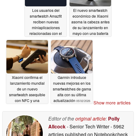
Los usuarios del
El nuevo smartwatch
smartwatch Amazfit
económico de Xiaomi
reciben nuevas
asoma la cabeza antes
miniaplicaciones
de su lanzamiento en
relacionadas con el
mayo con una batería
asistente doméstico
de hasta 25 días de
duración
05/05/2026
05/04/2026
Xiaomi confirma el
Garmin introduce
lanzamiento mundial
nuevas mejoras en los
de un nuevo
smartwatches de gama
smartwatch asequible
alta con su última
con NFC y una
actualización
05/02/2026
Show more articles
autonomía de hasta 24
días
05/02/2026
Editor of the
original article
:
Polly
Allcock
- Senior Tech Writer
- 5962
articles published on Notebookcheck