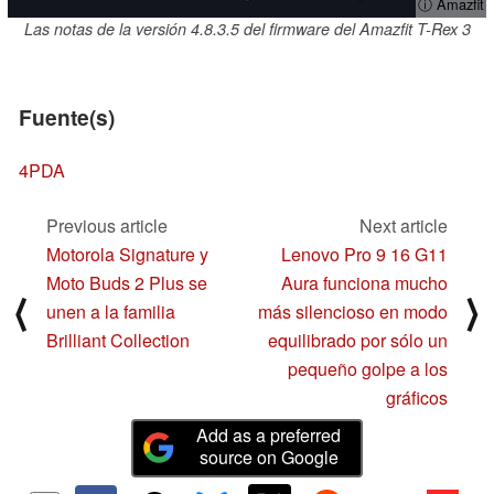
ⓘ Amazfit
Las notas de la versión 4.8.3.5 del firmware del Amazfit T-Rex 3
Fuente(s)
4PDA
Previous article
Next article
Motorola Signature y
Lenovo Pro 9 16 G11
Moto Buds 2 Plus se
Aura funciona mucho
⟨
⟩
unen a la familia
más silencioso en modo
Brilliant Collection
equilibrado por sólo un
pequeño golpe a los
gráficos
Add as a preferred
source on Google