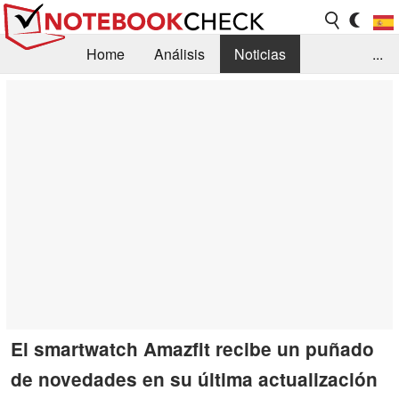
Home
Análisis
Noticias
...
FAQ/Técnica
Biblioteca
Orientación para la Compra
Busca
Contacto
El smartwatch Amazfit recibe un puñado
de novedades en su última actualización