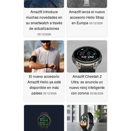
Amazfit introduce
Amazfit lanza el nuevo
muchas novedades en
accesorio Helio Strap
su smartwatch a través
en Europa
05/12/2026
de actualizaciones
05/13/2026
El nuevo accesorio
Amazfit Cheetah 2
Amazfit Helio ya está
Ultra: se anuncia un
disponible en más
nuevo reloj inteligente
países
con corona
05/12/2026
05/08/2026