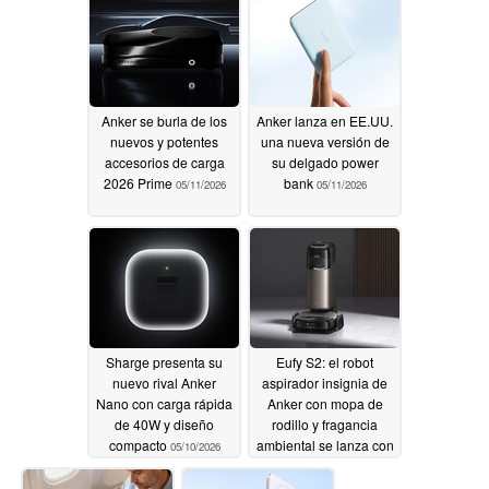
Anker se burla de los
Anker lanza en EE.UU.
nuevos y potentes
una nueva versión de
accesorios de carga
su delgado power
2026 Prime
bank
05/11/2026
05/11/2026
Sharge presenta su
Eufy S2: el robot
nuevo rival Anker
aspirador insignia de
Nano con carga rápida
Anker con mopa de
de 40W y diseño
rodillo y fragancia
compacto
ambiental se lanza con
05/10/2026
regalo
05/08/2026