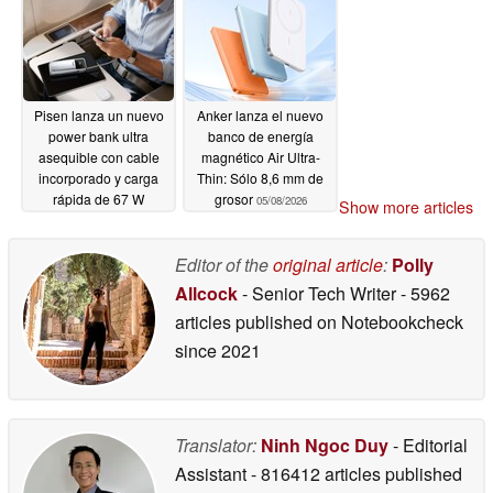
Pisen lanza un nuevo
Anker lanza el nuevo
power bank ultra
banco de energía
asequible con cable
magnético Air Ultra-
incorporado y carga
Thin: Sólo 8,6 mm de
rápida de 67 W
grosor
05/08/2026
Show more articles
05/08/2026
Editor of the
original article
:
Polly
Allcock
- Senior Tech Writer
- 5962
articles published on Notebookcheck
since 2021
Translator:
Ninh Ngoc Duy
- Editorial
Assistant
- 816412 articles published