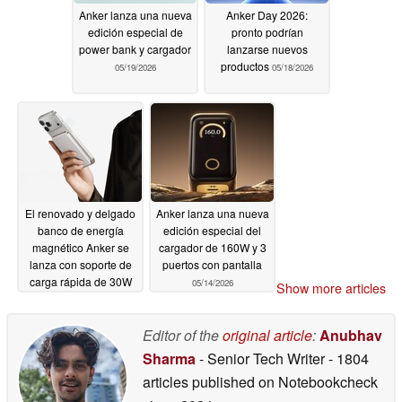
Anker lanza una nueva
Anker Day 2026:
edición especial de
pronto podrían
power bank y cargador
lanzarse nuevos
productos
05/19/2026
05/18/2026
El renovado y delgado
Anker lanza una nueva
banco de energía
edición especial del
magnético Anker se
cargador de 160W y 3
lanza con soporte de
puertos con pantalla
carga rápida de 30W
05/14/2026
Show more articles
05/14/2026
Editor of the
original article
:
Anubhav
Sharma
- Senior Tech Writer
- 1804
articles published on Notebookcheck