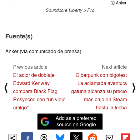
ⓘ Anker
Soundcore Liberty 5 Pro
Fuente(s)
Anker (vía comunicado de prensa)
Previous article
Next article
El actor de doblaje
Ciberpunk con bigotes:
Edward Kenway
La aclamada aventura
⟨
⟩
compara Black Flag
gatuna alcanza su precio
Resynced con "un viejo
más bajo en Steam
amigo"
hasta la fecha
Add as a preferred
source on Google