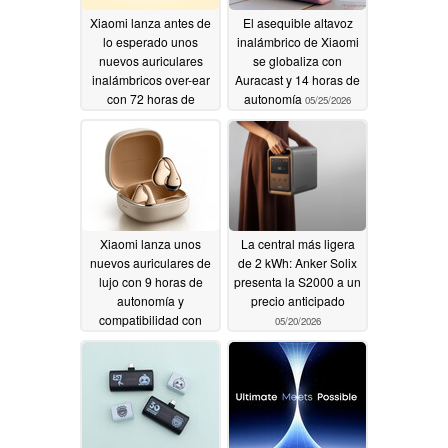
Xiaomi lanza antes de
El asequible altavoz
lo esperado unos
inalámbrico de Xiaomi
nuevos auriculares
se globaliza con
inalámbricos over-ear
Auracast y 14 horas de
con 72 horas de
autonomía
05/25/2026
autonomía
05/26/2026
Xiaomi lanza unos
La central más ligera
nuevos auriculares de
de 2 kWh: Anker Solix
lujo con 9 horas de
presenta la S2000 a un
autonomía y
precio anticipado
compatibilidad con
05/20/2026
Apple Find Mi
05/22/2026