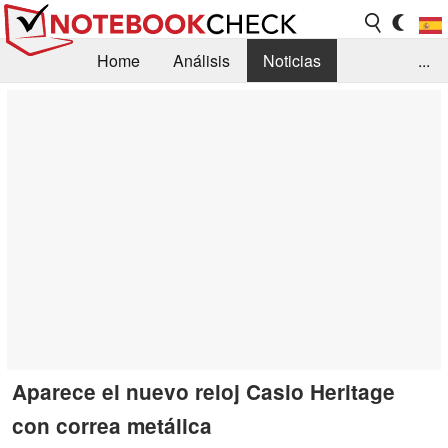
Home
Análisis
Noticias
...
FAQ/Técnica
Biblioteca
Orientación para la Compra
Busca
Contacto
Aparece el nuevo reloj Casio Heritage
con correa metálica