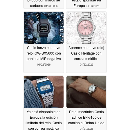
carbono
Europa
04/23/2026
04/23/2026
Casio lanza el nuevo
Aparece el nuevo reloj
reloj GW-BX5600 con
Casio Heritage con
pantalla MIP negativa
correa metálica
04/22/2026
04/22/2026
Ya está disponible en
Reloj mecánico Casio
Europa la edición
Edifice EFK-100 de
limitada del reloj Casio
camino al Reino Unido
con correa metálica
04/21/2026