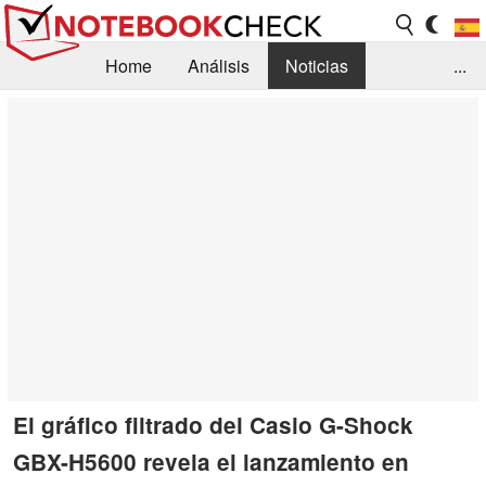
Home
Análisis
Noticias
...
FAQ/Técnica
Biblioteca
Orientación para la Compra
Busca
Contacto
El gráfico filtrado del Casio G-Shock
GBX-H5600 revela el lanzamiento en