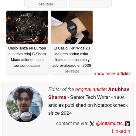
04/21/2026
Casio lanza en Europa
El Casio F-91W de 20
el nuevo reloj G-Shock
dólares podría estar
Mudmaster de triple
finalmente obsoleto y
sensor
sobrevalorado en 2026
04/20/2026
04/19/2026
Show more articles
Editor of the
original article
:
Anubhav
Sharma
- Senior Tech Writer
- 1804
articles published on Notebookcheck
since 2024
contact me via:
@lottamuzic
,
LinkedIn