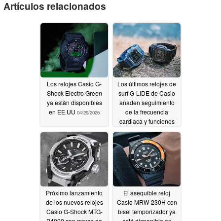
Artículos relacionados
Los relojes Casio G-
Los últimos relojes de
Shock Electro Green
surf G-LIDE de Casio
ya están disponibles
añaden seguimiento
en EE.UU
de la frecuencia
04/29/2026
cardiaca y funciones
de fitness serias
04/24/2026
Próximo lanzamiento
El asequible reloj
de los nuevos relojes
Casio MRW-230H con
Casio G-Shock MTG-
bisel temporizador ya
B4000 con marco de
está disponible en