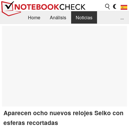
Home
Análisis
Noticias
...
FAQ/Técnica
Biblioteca
Orientación para la Compra
Busca
Contacto
Aparecen ocho nuevos relojes Seiko con
esferas recortadas