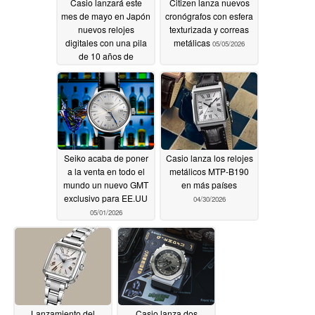
Casio lanzará este
Citizen lanza nuevos
mes de mayo en Japón
cronógrafos con esfera
nuevos relojes
texturizada y correas
digitales con una pila
metálicas
05/05/2026
de 10 años de
duración
05/05/2026
Seiko acaba de poner
Casio lanza los relojes
a la venta en todo el
metálicos MTP-B190
mundo un nuevo GMT
en más países
exclusivo para EE.UU
04/30/2026
05/01/2026
Lanzamiento del
Casio lanza dos