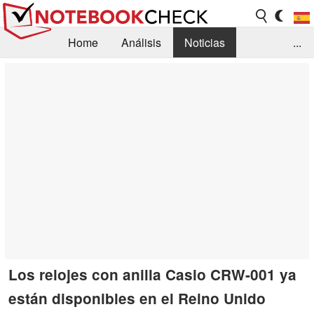
Home
Análisis
Noticias
...
FAQ/Técnica
Biblioteca
Orientación para la Compra
Busca
Contacto
Los relojes con anilla Casio CRW-001 ya
están disponibles en el Reino Unido