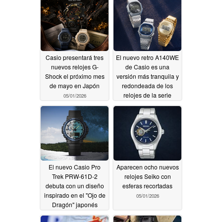
Casio presentará tres
El nuevo retro A140WE
nuevos relojes G-
de Casio es una
Shock el próximo mes
versión más tranquila y
de mayo en Japón
redondeada de los
relojes de la serie
05/01/2026
Vintage
05/01/2026
El nuevo Casio Pro
Aparecen ocho nuevos
Trek PRW-61D-2
relojes Seiko con
debuta con un diseño
esferas recortadas
inspirado en el "Ojo de
05/01/2026
Dragón" japonés
05/01/2026