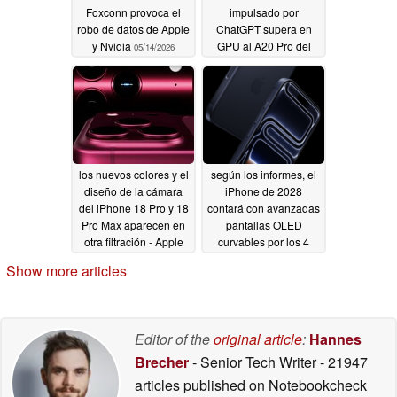
Foxconn provoca el
impulsado por
robo de datos de Apple
ChatGPT supera en
y Nvidia
GPU al A20 Pro del
05/14/2026
iPhone 18, el
Snapdragon 8 Elite
Gen 6 del Galaxy S27
Ultra
05/14/2026
los nuevos colores y el
según los informes, el
diseño de la cámara
iPhone de 2028
del iPhone 18 Pro y 18
contará con avanzadas
Pro Max aparecen en
pantallas OLED
otra filtración - Apple
curvables por los 4
¿jugando sobre
lados
05/14/2026
Show more articles
seguro?
05/14/2026
Editor of the
original article
:
Hannes
Brecher
- Senior Tech Writer
- 21947
articles published on Notebookcheck