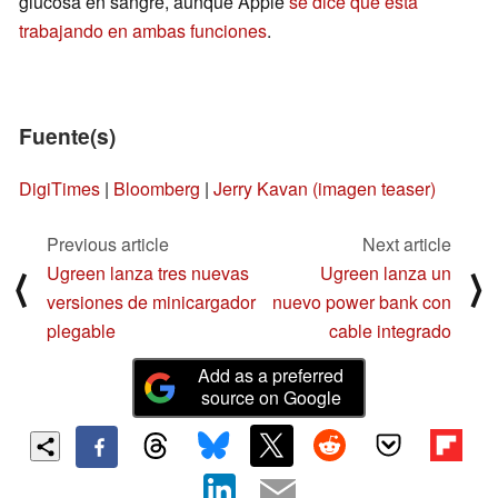
glucosa en sangre, aunque Apple
se dice que está
trabajando en ambas funciones
.
Fuente(s)
DigiTimes
|
Bloomberg
|
Jerry Kavan (imagen teaser)
Previous article
Next article
Ugreen lanza tres nuevas
Ugreen lanza un
⟨
⟩
versiones de minicargador
nuevo power bank con
plegable
cable integrado
Add as a preferred
source on Google