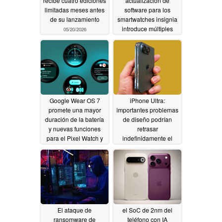
recibe cuatro ediciones
actualización de
limitadas meses antes
software para los
de su lanzamiento
smartwatches insignia
introduce múltiples
05/20/2026
correcciones de
errores y mejoras
05/20/2026
Google Wear OS 7
iPhone Ultra:
promete una mayor
importantes problemas
duración de la batería
de diseño podrían
y nuevas funciones
retrasar
para el Pixel Watch y
indefinidamente el
otros
plegable de Apple,
05/20/2026
según información
filtrada
05/17/2026
El ataque de
el SoC de 2nm del
ransomware de
teléfono con IA