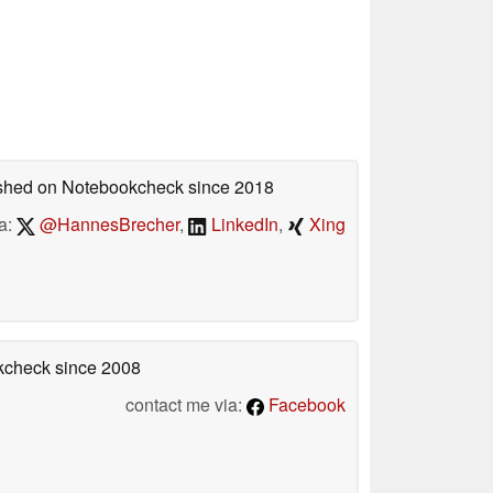
lished on Notebookcheck
since 2018
a:
@HannesBrecher
,
LinkedIn
,
Xing
okcheck
since 2008
contact me via:
Facebook