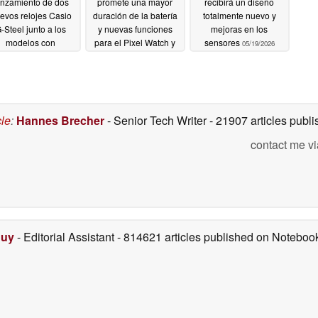
anzamiento de dos
promete una mayor
recibirá un diseño
evos relojes Casio
duración de la batería
totalmente nuevo y
-Steel junto a los
y nuevas funciones
mejoras en los
modelos con
para el Pixel Watch y
sensores
05/19/2026
estimiento IP negro
otros
05/20/2026
05/20/2026
cle
:
Hannes Brecher
- Senior Tech Writer
- 21907 articles pub
contact me vi
Duy
- Editorial Assistant
- 814621 articles published on Notebo