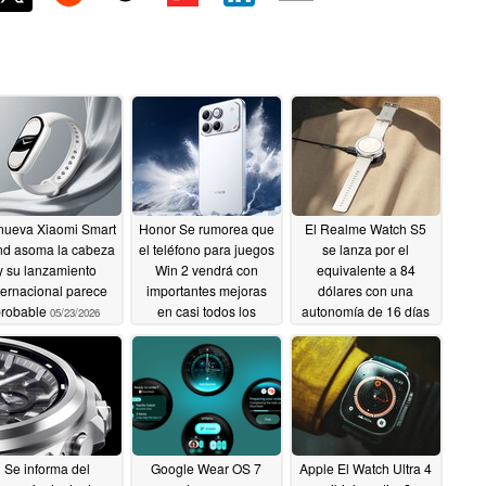
nueva Xiaomi Smart
Honor Se rumorea que
El Realme Watch S5
d asoma la cabeza
el teléfono para juegos
se lanza por el
y su lanzamiento
Win 2 vendrá con
equivalente a 84
ternacional parece
importantes mejoras
dólares con una
probable
en casi todos los
autonomía de 16 días
05/23/2026
departamentos clave
05/22/2026
05/22/2026
Se informa del
Google Wear OS 7
Apple El Watch Ultra 4