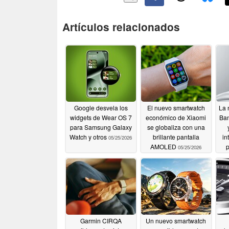
Artículos relacionados
Google desvela los
El nuevo smartwatch
La 
widgets de Wear OS 7
económico de Xiaomi
Ban
para Samsung Galaxy
se globaliza con una
Watch y otros
brillante pantalla
in
05/25/2026
AMOLED
05/25/2026
Garmin CIRQA
Un nuevo smartwatch