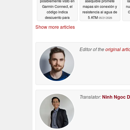
posiblemente visto en
asequible promete
l
Garmin Connect, el
mapas sin conexión y
nu
código indica
resistencia al agua de
G
descuento para
5 ATM
05/21/2026
abonados
rev
05/21/2026
Show more articles
Editor of the
original arti
Translator:
Ninh Ngoc 