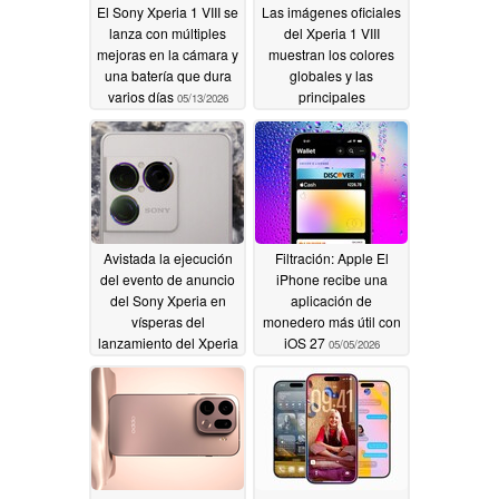
El Sony Xperia 1 VIII se
Las imágenes oficiales
lanza con múltiples
del Xperia 1 VIII
mejoras en la cámara y
muestran los colores
una batería que dura
globales y las
varios días
principales
05/13/2026
características antes
del día de su
lanzamiento
05/12/2026
Avistada la ejecución
Filtración: Apple El
del evento de anuncio
iPhone recibe una
del Sony Xperia en
aplicación de
vísperas del
monedero más útil con
lanzamiento del Xperia
iOS 27
05/05/2026
1 VIII
05/12/2026