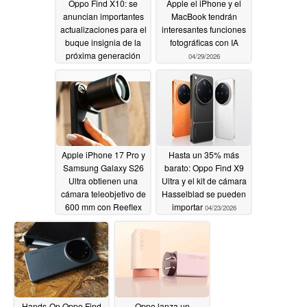
Oppo Find X10: se
Apple el iPhone y el
anuncian importantes
MacBook tendrán
actualizaciones para el
interesantes funciones
buque insignia de la
fotográficas con IA
próxima generación
04/29/2026
04/29/2026
Apple iPhone 17 Pro y
Hasta un 35% más
Samsung Galaxy S26
barato: Oppo Find X9
Ultra obtienen una
Ultra y el kit de cámara
cámara teleobjetivo de
Hasselblad se pueden
600 mm con Reeflex
importar
04/23/2026
Ultra
04/29/2026
Hands-On Oppo Find
Oppo lanza un