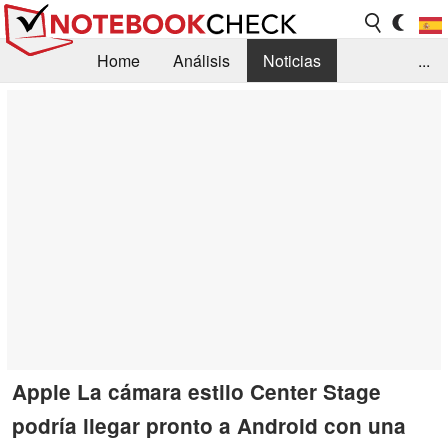
Home
Análisis
Noticias
...
FAQ/Técnica
Biblioteca
Orientación para la Compra
Busca
Contacto
Apple La cámara estilo Center Stage
podría llegar pronto a Android con una