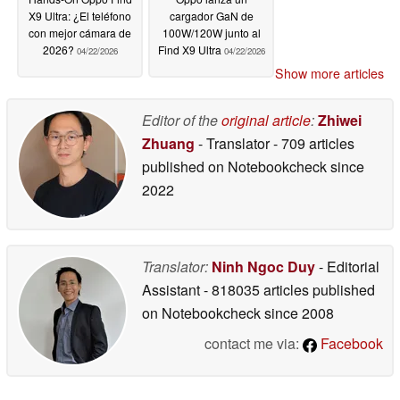
X9 Ultra: ¿El teléfono
cargador GaN de
con mejor cámara de
100W/120W junto al
2026?
Find X9 Ultra
04/22/2026
04/22/2026
Show more articles
Editor of the
original article
:
Zhiwei
Zhuang
- Translator
- 709 articles
published on Notebookcheck
since
2022
Translator:
Ninh Ngoc Duy
- Editorial
Assistant
- 818035 articles published
on Notebookcheck
since 2008
contact me via:
Facebook