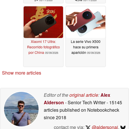
05/11/2026
05/11/2026
Xiaomi 17 Ultra:
La serie Vivo X500
Recorrido fotográfico
hace su primera
por China
aparición
05/09/2026
05/09/2026
Show more articles
Editor of the
original article
:
Alex
Alderson
- Senior Tech Writer
- 15145
articles published on Notebookcheck
since 2018
contact me via:
@aldersonaj
,