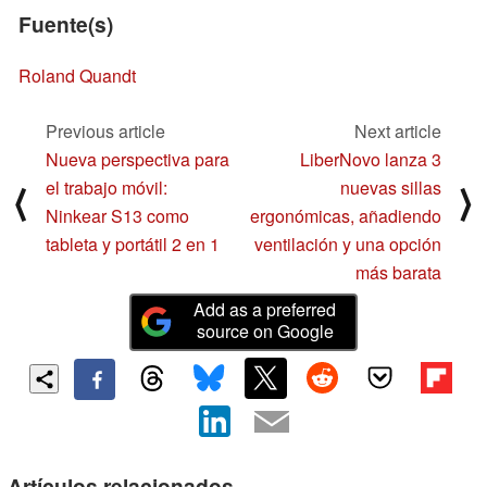
Fuente(s)
Roland Quandt
Previous article
Next article
Nueva perspectiva para
LiberNovo lanza 3
el trabajo móvil:
nuevas sillas
⟨
⟩
Ninkear S13 como
ergonómicas, añadiendo
tableta y portátil 2 en 1
ventilación y una opción
más barata
Add as a preferred
source on Google
Artículos relacionados