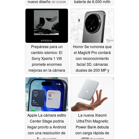
nuevo diseño
batería de 6.000 mAh
05/12/2026
05/11/2026
Prepárese para un
Honor Se rumorea que
cambio sísmico: El
el Magic9 Pro contará
Sony Xperia 1 VIII
con reconocimiento
promete enormes
facial 3D, cámaras
mejoras en la cámara
duales de 200 MP y
en un nuevo teaser
una enorme batería
oficial
05/11/2026
05/11/2026
Apple La cámara estilo
La nueva Xiaomi
Center Stage podría
UltraThin Magnetic
llegar pronto a Android
Power Bank debuta
con una resolución de
con carga rápida de
5×
45W