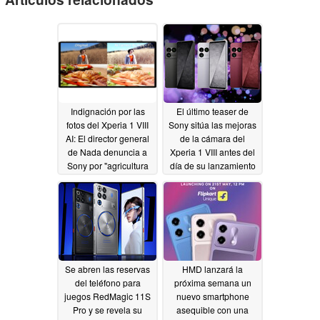
Indignación por las
El último teaser de
fotos del Xperia 1 VIII
Sony sitúa las mejoras
AI: El director general
de la cámara del
de Nada denuncia a
Xperia 1 VIII antes del
Sony por "agricultura
día de su lanzamiento
de compromiso"
05/12/2026
05/15/2026
Se abren las reservas
HMD lanzará la
del teléfono para
próxima semana un
juegos RedMagic 11S
nuevo smartphone
Pro y se revela su
asequible con una