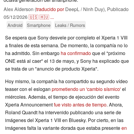
Alex Alderson (
traducido por
DeepL / Ninh Duy),
Publicado
05/12/2026
🇺🇸
🇭🇺
...
Android
Smartphone
Leaks / Rumors
Se espera que Sony desvele por completo el Xperia 1 VIII
a finales de esta semana. De momento, la compañía no lo
ha admitido. Sin embargo
ha confirmado
que el "próximo
ONE está al caer" el 13 de mayo, y Sony ha explicado que
se trata de un "anuncio de producto Xperia".
Hoy mismo, la compañía ha compartido su segundo vídeo
teaser con el eslogan
prometiendo un 'cambio sísmico'
el
miércoles. Además, el tiempo de ejecución del evento
Xperia Announcement
fue visto antes de tiempo
. Ahora,
Roland Quandt ha intervenido publicando una serie de
imágenes del Xperia 1 VIII en Bluesky. Por cierto, en las
imágenes falta la variante dorada que estaba presente
en