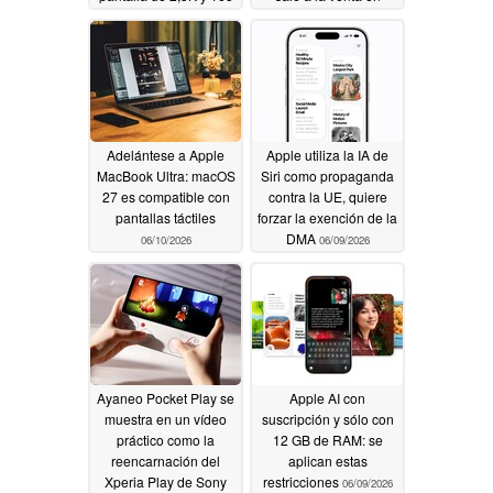
Hz y un soporte
EE.UU
06/10/2026
magnético
06/12/2026
Adelántese a Apple
Apple utiliza la IA de
MacBook Ultra: macOS
Siri como propaganda
27 es compatible con
contra la UE, quiere
pantallas táctiles
forzar la exención de la
DMA
06/10/2026
06/09/2026
Ayaneo Pocket Play se
Apple AI con
muestra en un vídeo
suscripción y sólo con
práctico como la
12 GB de RAM: se
reencarnación del
aplican estas
Xperia Play de Sony
restricciones
06/09/2026