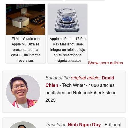
06/09/2026
El Mac Studio con
Apple el iPhone 17 Pro
Apple M5 Ultra se
Max Master of Time
presentará en la
integra un reloj de lujo
WWDC, un informe
en su smartphone
revela sus
insignia
06/08/2026
Show more articles
especificaciones
06/09/2026
Editor of the
original article
:
David
Chien
- Tech Writer
- 1066 articles
published on Notebookcheck
since
2023
Translator:
Ninh Ngoc Duy
- Editorial