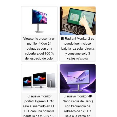
Viewsonic presenta un
El Radiant Monitor 2 se
monitor 4K de 24
puede leer incluso
pulgadas con una
bajo la luz solar directa
cobertura del 100 %
y consume solo 3
del espacio de color
vatios
06/20/2026
sRGB y una frecuencia
de actualización de
160 Hz
06/22/2026
El nuevo monitor
El nuevo monitor 4K
portátil Ugreen AP16
Nano Gloss de BenQ
sale al mercado en EE.
con frecuencia de
UU. con una brillante
refresco de 120 Hz
pantalla de 2,5K y 165
sale a la venta en